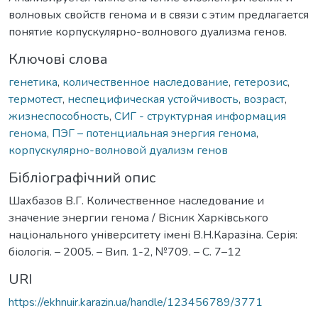
волновых свойств генома и в связи с этим предлагается
понятие корпускулярно-волнового дуализма генов.
Ключові слова
генетика
,
количественное наследование
,
гетерозис
,
термотест
,
неспецифическая устойчивость
,
возраст
,
жизнеспособность
,
СИГ - структурная информация
генома
,
ПЭГ – потенциальная энергия генома
,
корпускулярно-волновой дуализм генов
Бібліографічний опис
Шахбазов В.Г. Количественное наследование и
значение энергии генома / Вісник Харківського
національного університету імені В.Н.Каразіна. Серія:
біологія. – 2005. – Вип. 1-2, №709. – С. 7–12
URI
https://ekhnuir.karazin.ua/handle/123456789/3771