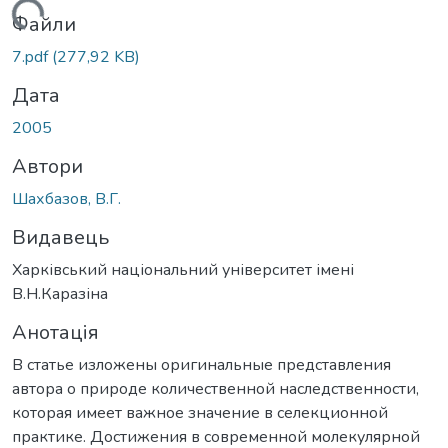
иться...
Файли
7.pdf
(277,92 KB)
Дата
2005
Автори
Шахбазов, В.Г.
Видавець
Харківський національний університет імені
В.Н.Каразіна
Анотація
В статье изложены оригинальные представления
автора о природе количественной наследственности,
которая имеет важное значение в селекционной
практике. Достижения в современной молекулярной