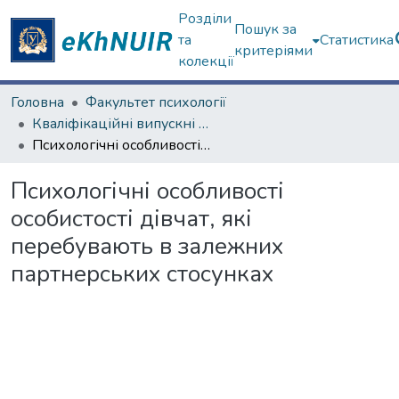
Розділи
Пошук за
та
Статистика
критеріями
колекції
Головна
Факультет психології
Кваліфікаційні випускні роботи магістрів. Факультет психології
Психологічні особливості особистості дівчат, які перебувають в залежних партнерських стосунках
Психологічні особливості
особистості дівчат, які
перебувають в залежних
партнерських стосунках