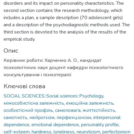
disorders and its impact on personality characteristics. The
second section contains the research methodology, which
includes a plan, a sample description (70 adolescent girls)
and a description of the psychodiagnostic methods used. The
third section is devoted to the analysis of the results of the
empirical study.
Опис
Керівник роботи: Харченко А. О., кандидат
психологічних наук доцент кафедри психологічного
консультування і психотерапії
Ключові слова
SOCIAL SCIENCES::Social sciences::Psychology
,
міжособистісна залежність
,
емоційна залежність
,
особистісний профіль
,
самоповага
,
життєстійкість
,
самотність
,
нейротизм
,
перфекціонізм
,
interpersonal
dependence
,
emotional dependence
,
personality profile
,
self-esteem
,
hardiness
,
loneliness
,
neuroticism
,
perfectionism