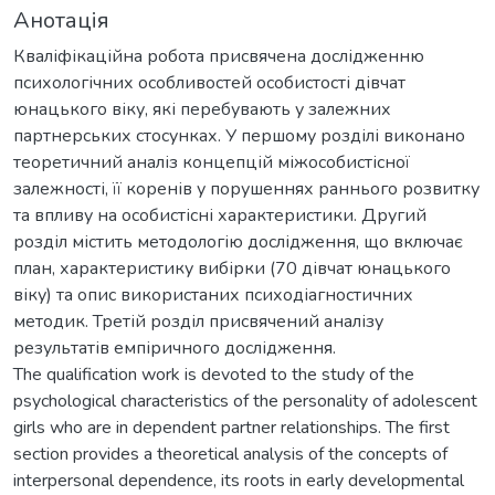
Анотація
Кваліфікаційна робота присвячена дослідженню
психологічних особливостей особистості дівчат
юнацького віку, які перебувають у залежних
партнерських стосунках. У першому розділі виконано
теоретичний аналіз концепцій міжособистісної
залежності, її коренів у порушеннях раннього розвитку
та впливу на особистісні характеристики. Другий
розділ містить методологію дослідження, що включає
план, характеристику вибірки (70 дівчат юнацького
віку) та опис використаних психодіагностичних
методик. Третій розділ присвячений аналізу
результатів емпіричного дослідження.
The qualification work is devoted to the study of the
psychological characteristics of the personality of adolescent
girls who are in dependent partner relationships. The first
section provides a theoretical analysis of the concepts of
interpersonal dependence, its roots in early developmental