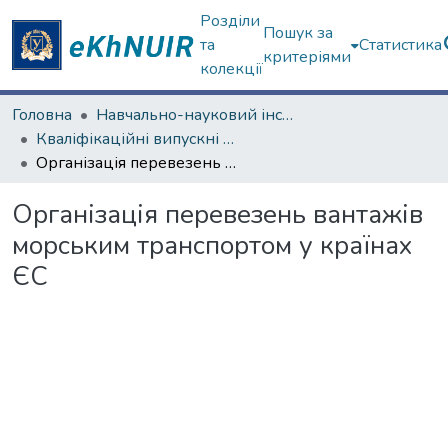
Розділи
Пошук за
та
Статистика
критеріями
колекції
Головна
Навчально-науковий інститут "Каразінський інститут міжнародних відносин та туристичного бізнесу"
Кваліфікаційні випускні роботи бакалаврів. Навчально-науковий інститут "Каразінський інститут міжнародних відносин та туристичного бізнесу"
Організація перевезень вантажів морським транспортом у країнах ЄС
Організація перевезень вантажів
морським транспортом у країнах
ЄС