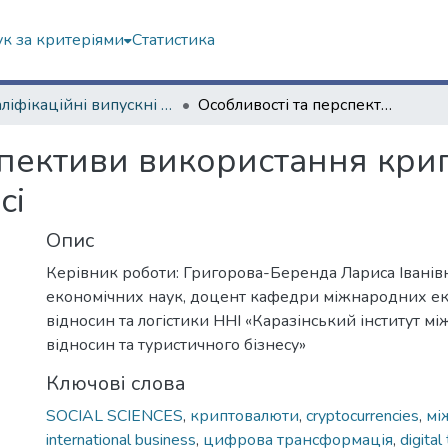
к за критеріями
Статистика
Кваліфікаційні випускні роботи бакалаврів. Навчально-науковий інститут "Каразінський інститут міжнародних відносин та туристичного бізнесу"
Особливості та перспективи використання криптовалют у міжнародному бізнесі
спективи використання кри
сі
Опис
Керівник роботи: Григорова-Беренда Лариса Іванів
економічних наук, доцент кафедри міжнародних е
відносин та логістики ННІ «Каразінський інститут м
відносин та туристичного бізнесу»
Ключові слова
SOCIAL SCIENCES
,
криптовалюти
,
cryptocurrencies
,
мі
international business
,
цифрова трансформація
,
digital