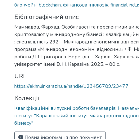
блокчейн
,
blockchain
,
фінансова інклюзія
,
financial incl
Бібліографічний опис
Маммадов, Фархад. Особливості та перспективи вик
криптовалют у міжнародному бізнесі : кваліфікаційн
: спеціальність 292 – Міжнародні економічні відносин
програма «Міжнародні економічні відносини» / Ф. М
роботи Л. І. Григорова-Беренда. – Харків : Харківсь
університет імені В. Н. Каразіна, 2025. – 80 с.
URI
https://ekhnuir.karazin.ua/handle/123456789/23477
Колекції
Кваліфікаційні випускні роботи бакалаврів. Навчал
інститут "Каразінський інститут міжнародних віднос
бізнесу"
Повна інформація про документ