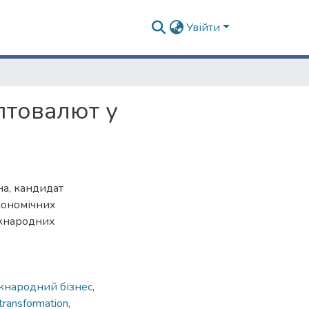
Увійти
птовалют у
на, кандидат
кономічних
іжнародних
жнародний бізнес
,
 transformation
,