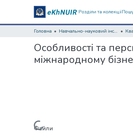
Розділи та колекції
Пошу
Головна
Навчально-науковий інститут "Каразінський інститут міжнародних відносин та туристичного бізнесу"
Особливості та пер
міжнародному бізне
Файли