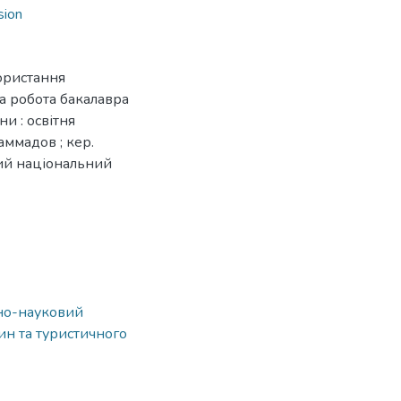
usion
ористання
а робота бакалавра
и : освітня
аммадов ; кер.
кий національний
ьно-науковий
ин та туристичного