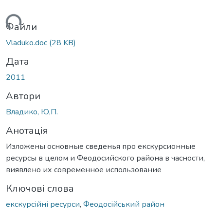
житься...
Файли
Vladuko.doc
(28 KB)
Дата
2011
Автори
Владико, Ю,П.
Анотація
Изложены основные сведенья про екскурсионные
ресурсы в целом и Феодосийского района в часности,
виявлено их современное использование
Ключові слова
екскурсійні ресурси
,
Феодосійський район