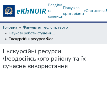
Розділи
Пошук за
та
Статистика
критеріями
колекції
Головна
Факультет геології, географіії, рекреації і туризму
Наукові роботи студентів та аспірантів. Факультет геології, географіії, рекреації і туризму
Екскурсійні ресурси Феодосійського району та їх сучасне використання
Екскурсійні ресурси
Феодосійського району та їх
сучасне використання