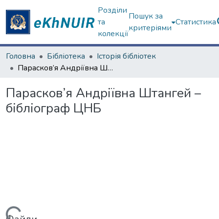
Розділи
Пошук за
та
Статистика
критеріями
колекції
Головна
Бібліотека
Історія бібліотек
Парасков’я Андріївна Штангей – бібліограф ЦНБ
Парасков’я Андріївна Штангей –
бібліограф ЦНБ