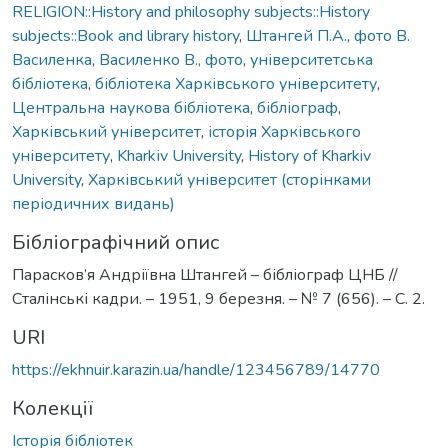
RELIGION::History and philosophy subjects::History
subjects::Book and library history
,
Штангей П.А.
,
фото В.
Василенка
,
Василенко В., фото
,
університетська
бібліотека
,
бібліотека Харківського університету
,
Центральна наукова бібліотека
,
бібліограф
,
Харківський університет
,
історія Харківського
університету
,
Kharkіv University
,
History of Kharkiv
University
,
Харківський університет (сторінками
періодичних видань)
Бібліографічний опис
Парасков’я Андріївна Штангей – бібліограф ЦНБ //
Сталінські кадри. – 1951, 9 березня. – № 7 (656). – С. 2.
URI
https://ekhnuir.karazin.ua/handle/123456789/14770
Колекції
Історія бібліотек