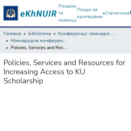
Розділи
Пошук за
та
Статистика
критеріями
колекції
Головна
Бібліотека
Конференції, семінари, наради
Міжнародна конференція, травень 2010 р.
Policies, Services and Resources for Increasing Access to KU Scholarship
Policies, Services and Resources for
Increasing Access to KU
Scholarship