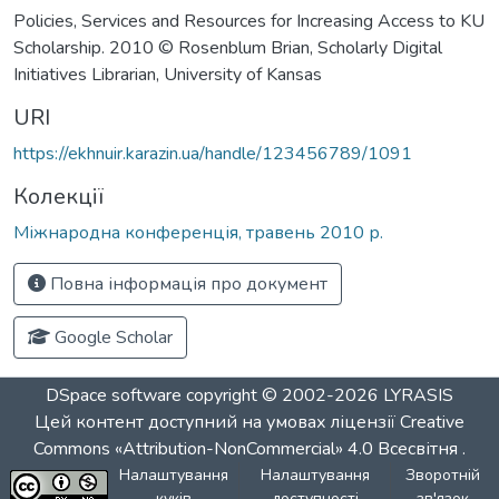
Policies, Services and Resources for Increasing Access to KU
Scholarship. 2010 © Rosenblum Brian, Scholarly Digital
Initiatives Librarian, University of Kansas
URI
https://ekhnuir.karazin.ua/handle/123456789/1091
Колекції
Міжнародна конференція, травень 2010 р.
Повна інформація про документ
Google Scholar
DSpace software
copyright © 2002-2026
LYRASIS
Цей контент доступний на умовах ліцензії
Creative
Commons «Attribution-NonCommercial» 4.0 Всесвітня
.
Налаштування
Налаштування
Зворотній
куків
доступності
зв'язок