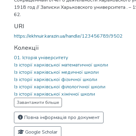
Сокращенный отчет о деятельности Харьковского у
1918 год // Записки Харьковского университета . – 1
62.
URI
https://ekhnuir.karazin.ua/handle/123456789/9502
Колекції
01. Історія університету
Із історії харківської математичної школи
Із історії харківської медичної школи
Із історії харківської фізичної школи
Із історії харківської філологічної школи
Із історії харківської хімічної школи
Завантажити більше
Повна інформація про документ
Google Scholar