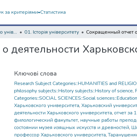
к за критеріями
Статистика
Історія Харківського університету
01. Історія університету
о деятельности Харьковско
Ключові слова
Research Subject Categories::HUMANITIES and RELIGION
philosophy subjects::History subjects::History of science
,
Categories::SOCIAL SCIENCES::Social sciences::Educatio
Харьковского университета
,
Харьковский универси
деятельности Харьковского университета
,
отчет за 
филологический факультет
,
научные работы препод
состоянии музея изящных искусств и древностей
,
Шм
профессор Харьковского университета
,
Таранушенко