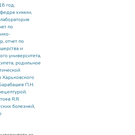
18 год
,
афедра химии
,
,
лаборатория
чет по
тико-
ар
,
отчет по
шерства и
ого университета
,
ситета
,
родильное
тической
р Харьковского
Барабашев П.Н.
рецептурой,
тоев Я.Я.
тских болезней
,
р