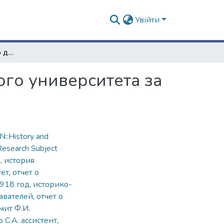
Увійти
Сокращенный отчет о деятельности Харьковского университета за 1918 год
го университета за
::History and
Research Subject
n
,
история
тет
,
отчет о
1918 год
,
историко-
авателей
,
отчет о
ит Ф.И.
 С.А. ассистент
,