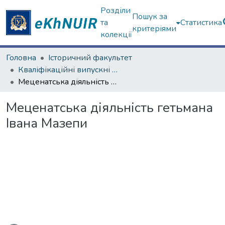
Розділи
Пошук за
та
Статистика
критеріями
колекції
Головна
Історичний факультет
Кваліфікаційні випускні роботи бакалаврів. Історичний факультет
Меценатська діяльність гетьмана Івана Мазепи
Меценатська діяльність гетьмана
Івана Мазепи