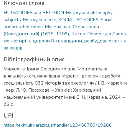
Ключові слова
HUMANITIES and RELIGION::History and philosophy
subjects::History subjects
,
SOCIAL SCIENCES::Social
sciences::Education
,
Мазепа Іван Степaнович
(Колединський) (1639-1709)
,
Києво-Печерська Лавра
,
монастирі та церкви Гетьманщини
,
розбудова освітніх
закладів
Бібліографічний опис
Марюхна, Ірина Володимирівна. Меценатська
діяльність гетьмана Івана Мазепи : дипломна робота :
спеціальність 032 «історія та археологія» / І. В. Марюхна
; кер. Л. Ю. Посохова. – Харків : Харківський
національний університет імені В. Н. Каразіна, 2024. –
86 с.
URI
https://ekhnuir.karazin.ua/handle/123456789/19286