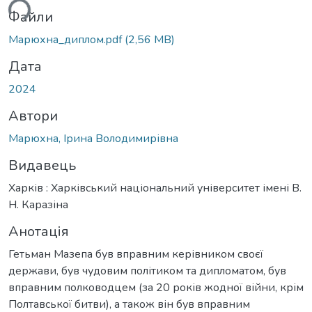
ься...
Файли
Марюхна_диплом.pdf
(2,56 MB)
Дата
2024
Автори
Марюхна, Ірина Володимирівна
Видавець
Харків : Харківський національний університет імені В.
Н. Каразіна
Анотація
Гетьман Мазепа був вправним керівником своєї
держави, був чудовим політиком та дипломатом, був
вправним полководцем (за 20 років жодної війни, крім
Полтавської битви), а також він був вправним