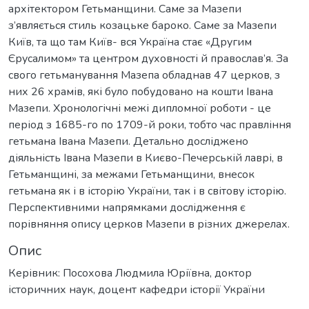
архітектором Гетьманщини. Саме за Мазепи
з’являється стиль козацьке бароко. Саме за Мазепи
Київ, та що там Київ- вся Україна стає «Другим
Єрусалимом» та центром духовності й православ’я. За
свого гетьманування Мазепа обладнав 47 церков, з
них 26 храмів, які було побудовано на кошти Івана
Мазепи. Хронологічні межі дипломної роботи - це
період з 1685-го по 1709-й роки, тобто час правління
гетьмана Івана Мазепи. Детально досліджено
діяльність Івана Мазепи в Києво-Печерській лаврі, в
Гетьманщині, за межами Гетьманщини, внесок
гетьмана як і в історію України, так і в світову історію.
Перспективними напрямками дослідження є
порівняння опису церков Мазепи в різних джерелах.
Опис
Керівник: Посохова Людмила Юріївна, доктор
історичних наук, доцент кафедри історії України