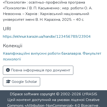
«Психологія» : освітньо-професійна програма
«Психологія» / В. П. Касьяненко ; кер. роботи О. А.
Невоєнна. – Харків : Харківський національний
університет імені В. Н. Каразіна, 2025. – 40 с.
URI
https://ekhnuir.karazin.ua/handle/123456789/23904
Колекції
Кваліфікаційні випускні роботи бакалаврів. Факультет
психології
Повна інформація про документ
Google Scholar
DSpace software
copyright © 2002-2026
LYRASIS
Цей контент доступний на умовах ліцензії
Creative
Commons «Attribution-NonCommercial» 4.0 Всесвітня
.