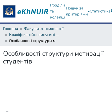
Розділи
Пошук за
та
Статистика
критеріями
колекції
Головна
Факультет психології
Кваліфікаційні випускні роботи бакалаврів. Факультет психології
Особливості структури мотивації студентів
Особливості структури мотивації
студентів
житься...