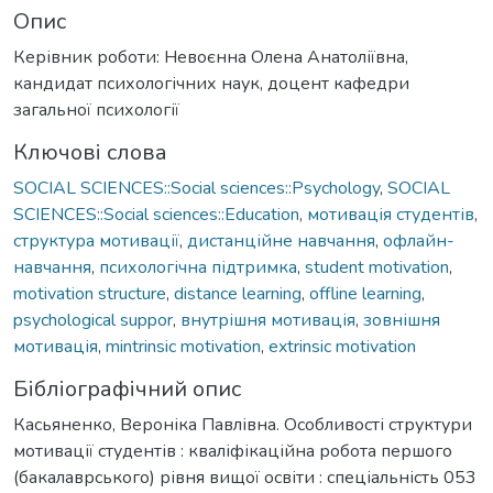
Опис
Керівник роботи: Невоєнна Олена Анатоліївна,
кандидат психологічних наук, доцент кафедри
загальної психології
Ключові слова
SOCIAL SCIENCES::Social sciences::Psychology
,
SOCIAL
SCIENCES::Social sciences::Education
,
мотивація студентів
,
структура мотивації
,
дистанційне навчання
,
офлайн-
навчання
,
психологічна підтримка
,
student motivation
,
motivation structure
,
distance learning
,
offline learning
,
psychological suppor
,
внутрішня мотивація
,
зовнішня
мотивація
,
mintrinsic motivation
,
extrinsic motivation
Бібліографічний опис
Касьяненко, Вероніка Павлівна. Особливості структури
мотивації студентів : кваліфікаційна робота першого
(бакалаврського) рівня вищої освіти : спеціальність 053