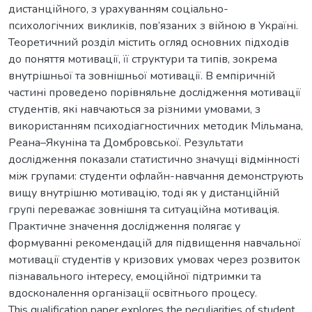
дистанційного, з урахуванням соціально-
психологічних викликів, пов’язаних з війною в Україні.
Теоретичний розділ містить огляд основних підходів
до поняття мотивації, її структури та типів, зокрема
внутрішньої та зовнішньої мотивації. В емпіричній
частині проведено порівняльне дослідження мотивації
студентів, які навчаються за різними умовами, з
використанням психодіагностичних методик Мільмана,
Реана–Якуніна та Домбровської. Результати
дослідження показали статистично значущі відмінності
між групами: студенти офлайн-навчання демонструють
вищу внутрішню мотивацію, тоді як у дистанційній
групі переважає зовнішня та ситуаційна мотивація.
Практичне значення дослідження полягає у
формуванні рекомендацій для підвищення навчальної
мотивації студентів у кризових умовах через розвиток
пізнавального інтересу, емоційної підтримки та
вдосконалення організації освітнього процесу.
This qualification paper explores the peculiarities of student