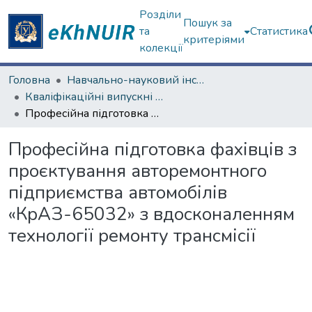
Розділи
Пошук за
та
Статистика
критеріями
колекції
Головна
Навчально-науковий інститут «Українська інженерно-педагогічна академія»
Кваліфікаційні випускні роботи магістрів. Навчально-науковий інститут «Українська інженерно-педагогічна академія»
Професійна підготовка фахівців з проєктування авторемонтного підприємства автомобілів «КрАЗ-65032» з вдосконаленням технології ремонту трансмісії
Професійна підготовка фахівців з
проєктування авторемонтного
підприємства автомобілів
«КрАЗ-65032» з вдосконаленням
технології ремонту трансмісії