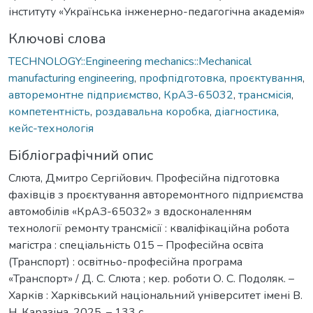
інституту «Українська інженерно-педагогічна академія»
Ключові слова
TECHNOLOGY::Engineering mechanics::Mechanical
manufacturing engineering
,
профпідготовка
,
проєктування
,
авторемонтне підприємство
,
КрАЗ-65032
,
трансмісія
,
компетентність
,
роздавальна коробка
,
діагностика
,
кейс-технологія
Бібліографічний опис
Слюта, Дмитро Сергійович. Професійна підготовка
фахівців з проєктування авторемонтного підприємства
автомобілів «КрАЗ-65032» з вдосконаленням
технології ремонту трансмісії : кваліфікаційна робота
магістра : спеціальність 015 – Професійна освіта
(Транспорт) : освітньо-професійна програма
«Транспорт» / Д. С. Слюта ; кер. роботи О. С. Подоляк. –
Харків : Харківський національний університет імені В.
Н. Каразіна, 2025. – 133 с.