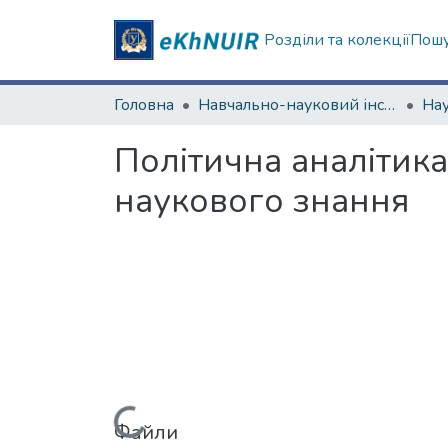
Розділи та колекції
Пошу
Головна
Навчально-науковий інститут філософії, культурології, політології
Політична аналітика
наукового знання
Файли