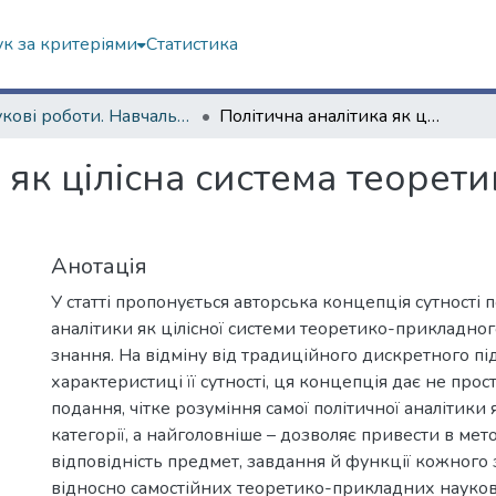
к за критеріями
Статистика
Наукові роботи. Навчально-науковий інститут філософії, культурології, політології
Політична аналітика як цілісна система теоретико-прикладного наукового знання
 як цілісна система теоре
Анотація
У статті пропонується авторська концепція сутності п
аналітики як цілісної системи теоретико-прикладно
знання. На відміну від традиційного дискретного пі
характеристиці її сутності, ця концепція дає не прос
подання, чітке розуміння самої політичної аналітики 
категорії, а найголовніше – дозволяє привести в мет
відповідність предмет, завдання й функції кожного з
відносно самостійних теоретико-прикладних науков