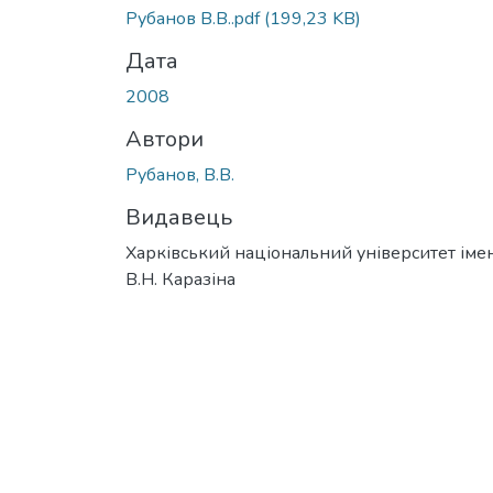
Вантажиться...
Рубанов В.В..pdf
(199,23 KB)
Дата
2008
Автори
Рубанов, В.В.
Видавець
Харківський національний університет імен
В.Н. Каразіна