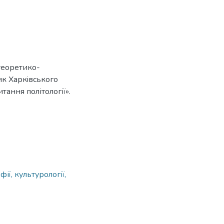
 теоретико-
ик Харкiвського
тання політології».
ії, культурології,