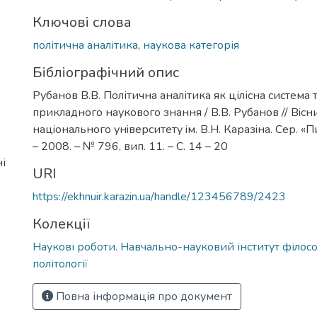
Ключові слова
політична аналітика
,
наукова категорія
Бібліографічний опис
Рубанов В.В. Політична аналітика як цілісна система
прикладного наукового знання / В.В. Рубанов // Вiсн
нацiонального унiверситету iм. В.Н. Каразiна. Сер. «Пи
– 2008. – № 796, вип. 11. – С. 14 – 20
і
URI
https://ekhnuir.karazin.ua/handle/123456789/2423
Колекції
Наукові роботи. Навчально-науковий інститут філософ
політології
Повна інформація про документ