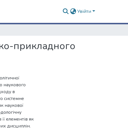
Увійти
тико-прикладного
олітичної
го наукового
дходу в
то системне
як наукової
одологічну
 її елементів як
их дисциплін.