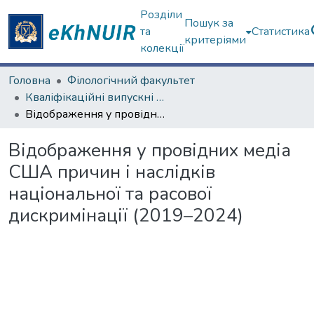
Розділи
Пошук за
та
Статистика
критеріями
колекції
Головна
Філологічний факультет
Кваліфікаційні випускні роботи магістрів. Філологічний факультет
Відображення у провідних медіа США причин і наслідків національної та расової дискримінації (2019–2024)
Відображення у провідних медіа
США причин і наслідків
національної та расової
дискримінації (2019–2024)