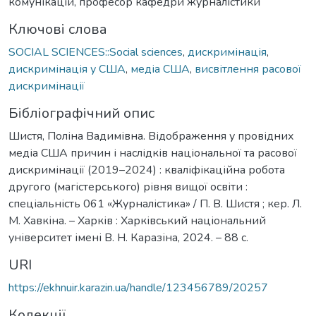
комунікацій, професор кафедри журналістики
Ключові слова
SOCIAL SCIENCES::Social sciences
,
дискримінація
,
дискримінація у США
,
медіа США
,
висвітлення расової
дискримінації
Бібліографічний опис
Шистя, Поліна Вадимівна. Відображення у провідних
медіа США причин і наслідків національної та расової
дискримінації (2019–2024) : кваліфікаційна робота
другого (магістерського) рівня вищої освіти :
спеціальність 061 «Журналістика» / П. В. Шистя ; кер. Л.
М. Хавкіна. – Харків : Харківський національний
університет імені В. Н. Каразіна, 2024. – 88 с.
URI
https://ekhnuir.karazin.ua/handle/123456789/20257
Колекції