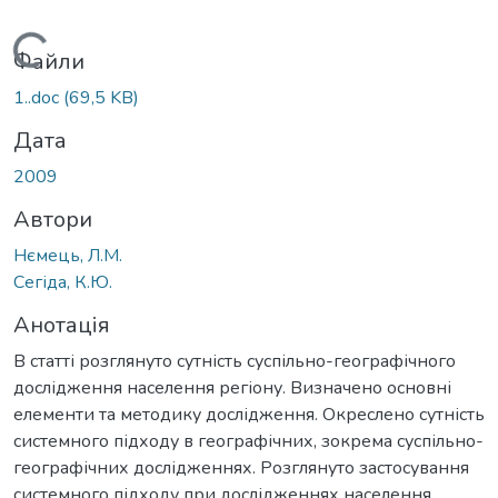
Вантажиться...
Файли
1..doc
(69,5 KB)
Дата
2009
Автори
Нємець, Л.М.
Сегіда, К.Ю.
Анотація
В статті розглянуто сутність суспільно-географічного
дослідження населення регіону. Визначено основні
елементи та методику дослідження. Окреслено сутність
системного підходу в географічних, зокрема суспільно-
географічних дослідженнях. Розглянуто застосування
системного підходу при дослідженнях населення