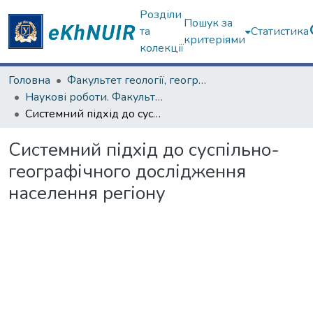
Розділи
Пошук за
та
Статистика
критеріями
колекції
Головна
Факультет геології, географіії, рекреації і туризму
Наукові роботи. Факультет геології, географіії, рекреації і туризму
Системний підхід до суспільно-географічного дослідження населення регіону
Системний підхід до суспільно-
географічного дослідження
населення регіону