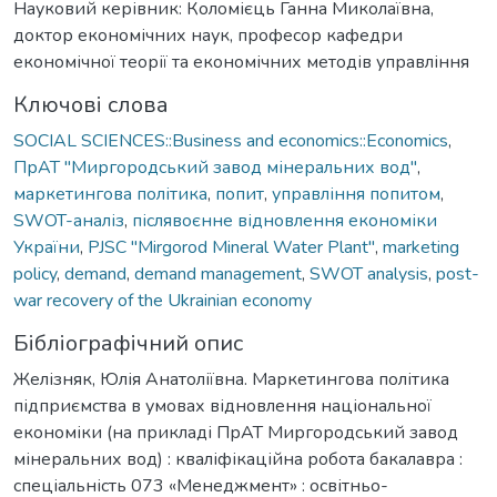
Науковий керівник: Коломієць Ганна Миколаївна,
доктор економічних наук, професор кафедри
економічної теорії та економічних методів управління
Ключові слова
SOCIAL SCIENCES::Business and economics::Economics
,
ПрАТ "Миргородський завод мінеральних вод"
,
маркетинговa політикa
,
попит
,
управління попитом
,
SWOT-аналіз
,
післявоєнне відновлення економіки
України
,
PJSC "Mirgorod Mineral Water Plant"
,
marketing
policy
,
demand
,
demand management
,
SWOT analysis
,
post-
war recovery of the Ukrainian economy
Бібліографічний опис
Желізняк, Юлія Анатоліївна. Маркетингова політика
підприємства в умовах відновлення національної
економіки (на прикладі ПрАТ Миргородський завод
мінеральних вод) : кваліфікаційна робота бакалавра :
спеціальність 073 «Менеджмент» : освітньо-