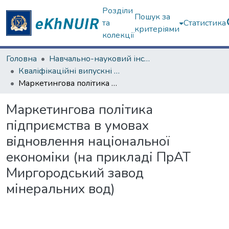
Розділи
Пошук за
та
Статистика
критеріями
колекції
Головна
Навчально-науковий інститут "Каразінська школа бізнесу"
Кваліфікаційні випускні роботи бакалаврів. Навчально-науковий інститут "Каразінська школа бізнесу"
Маркетингова політика підприємства в умовах відновлення національної економіки (на прикладі ПрАТ Миргородський завод мінеральних вод)
Маркетингова політика
підприємства в умовах
відновлення національної
економіки (на прикладі ПрАТ
Миргородський завод
мінеральних вод)