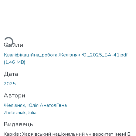
антажиться...
Файли
Кваліфікаційна_робота Желізняк Ю._2025_БА-41.pdf
(1,46 MB)
Дата
2025
Автори
Желізняк, Юлія Анатоліївна
Zhelezniak, Julia
Видавець
Харків : Харківський національний університет імені В.