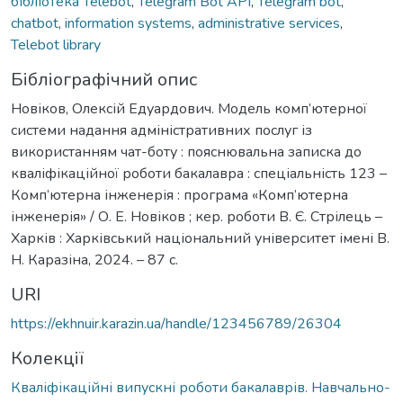
бібліотека Telebot
,
Telegram Bot API
,
Telegram bot
,
chatbot
,
information systems
,
administrative services
,
Telebot library
Бібліографічний опис
Новіков, Олексій Едуардович. Модель комп’ютерної
системи надання адміністративних послуг із
використанням чат-боту : пояснювальна записка до
кваліфікаційної роботи бакалавра : спеціальність 123 –
Комп’ютерна інженерія : програма «Комп’ютерна
інженерія» / О. Е. Новіков ; кер. роботи В. Є. Стрілець –
Харків : Харківський національний університет імені В.
Н. Каразіна, 2024. – 87 с.
URI
https://ekhnuir.karazin.ua/handle/123456789/26304
Колекції
Кваліфікаційні випускні роботи бакалаврів. Навчально-