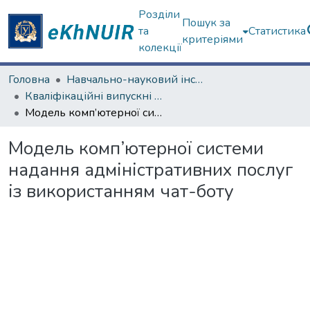
Розділи
Пошук за
та
Статистика
критеріями
колекції
Головна
Навчально-науковий інститут комп'ютерних наук та штучного інтелекту
Кваліфікаційні випускні роботи бакалаврів. Навчально-науковий інститут комп'ютерних наук та штучного інтелекту
Модель комп’ютерної системи надання адміністративних послуг із використанням чат-боту
Модель комп’ютерної системи
надання адміністративних послуг
із використанням чат-боту