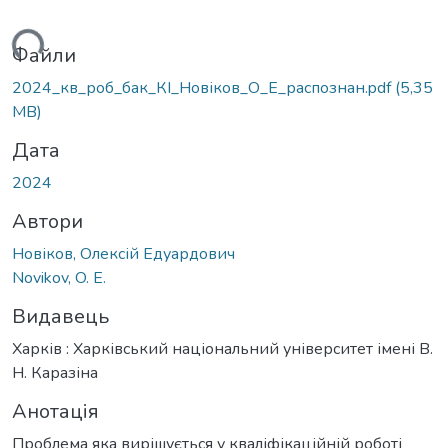
ться...
Файли
2024_кв_роб_бак_КІ_Новіков_О_Е_распознан.pdf
(5,35
MB)
Дата
2024
Автори
Новіков, Олексій Едуардович
Novikov, O. E.
Видавець
Харків : Харківський національний університет імені В.
Н. Каразіна
Анотація
Проблема яка вирішується у кваліфікаційній роботі