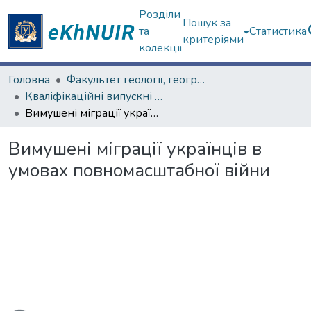
Розділи
Пошук за
та
Статистика
критеріями
колекції
Головна
Факультет геології, географіії, рекреації і туризму
Кваліфікаційні випускні роботи магістрів. Факультет геології, географіії, рекреації і туризму
Вимушені міграції українців в умовах повномасштабної війни
Вимушені міграції українців в
умовах повномасштабної війни
ажиться...