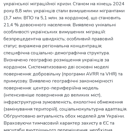
української міграційної кризи. Станом на кінець 2024
року 8,8 млн. українців стали вимушеними мігрантами
(3,7 млн. ВПО та 5,1 млн. за кордоном), що становить
21,4 % довоєнного населення. Виявлено унікальні
особливості українських вимушених міграцій:
безпрецедентна швидкість; особливий правовий
статус; виражена регіональна концентрація;
специфічна соціально-демографічна структура.
Визначено географію розміщення українців за
кордоном. Систематизовано дві основні моделі
повернення: добровільну (програми AVRR та VHR) та
примусову. Виявлено географічні закономірності
повернення: центро-периферійна модель
(інтенсивніше повернення до великих міст),
інфраструктурна зумовленість, екологічні обмеження
(замінування територій), соціальнокультурна адаптація.
Обґрунтовано актуальність обох моделей для України.
Враховуючи тимчасовий характер захисту в ЄС та
масштаби внутрішнього переміщення, необхідна