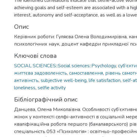
The identified correlations indicate that selfie-active wom
achieving goals and self-esteem are associated with a highe
interest, autonomy and self-acceptance, as well as a lower
Опис
Керівник роботи: Гуляєва Олена Володимирівна, ка
психологічних наук, доцент кафедри прикладної пси
Ключові слова
SOCIAL SCIENCES::Social sciences::Psychology
,
суб’єкт
життєва задоволеність
,
самоставлення
,
рівень самотн
активінсть
,
subjective well-being
,
life satisfaction
,
self-a
loneliness
,
selfie activity
Бібліографічний опис
Данцева, Олена Миколаївна. Особливості суб’єктивн
жінок у контексті селфі-активності в соціальній мере
кваліфікаційна робота першого (бакалаврського) рівн
спеціальність 053 «Психологія» : освітньо-професій