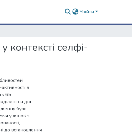
Увійти
у контексті селфі-
обливостей
-активності в
ть 65
оділені на дві
ідження було
ччя у жінок з
ованості,
ні до встановлення