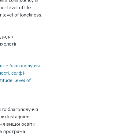
en’s consistency in
r level of life
 level of loneliness.
ндидат
хології
ивне благополуччя
,
ості
,
селфі-
ttitude
,
level of
ого благополуччя
жі Instagram:
я вищої освіти :
на програма