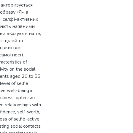
рактеризується
образу «Я», а
і селфі-активних
еність наявними
ки вказують на те,
і цілей та
ті життям,
самотності.
acteristics of
vity on the social
dents aged 20 to 55
evel of selfie
tive well-being in
fulness, optimism,
ve relationships with
nfidence, self-worth,
ness of selfie-active
ting social contacts.