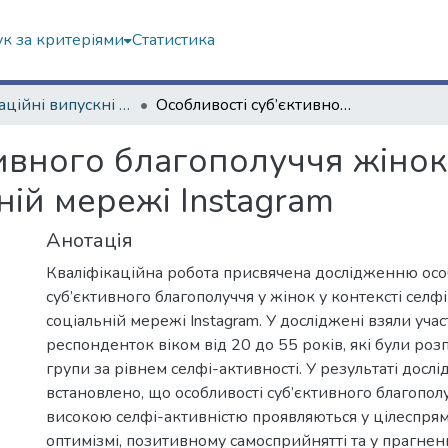
к за критеріями
Статистика
Кваліфікаційні випускні роботи бакалаврів. Факультет психології
Особливості суб’єктивного благополуччя жінок у контексті селфі-активності в соціальній мережі Instagram
ивного благополуччя жінок 
ній мережі Instagram
Анотація
Кваліфікаційна робота присвячена дослідженню ос
суб’єктивного благополуччя у жінок у контексті селфі
соціальній мережі Instagram. У досліджені взяли учас
респонденток віком від 20 до 55 років, які були розп
групи за рівнем селфі-aктивності. У результаті досл
встановлено, що особливості суб’єктивного благополу
високою селфі-активністю проявляються у цілеспрям
оптимізмі, позитивному самосприйнятті та у прагнен