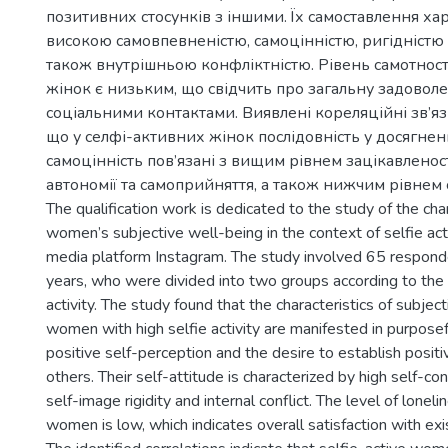
позитивних стосунків з іншими. Їх самоставлення ха
високою самовпевненістю, самоцінністю, ригідністю 
також внутрішньою конфліктністю. Рівень самотност
жінок є низьким, що свідчить про загальну задовол
соціальними контактами. Виявлені кореляційні зв’яз
що у селфі-активних жінок послідовність у досягненн
самоцінність пов’язані з вищим рівнем зацікавленос
автономії та cамоприйняття, а також нижчим рівнем 
The qualification work is dedicated to the study of the char
women’s subjective well-being in the context of selfie acti
media platform Instagram. The study involved 65 respon
years, who were divided into two groups according to the l
activity. The study found that the characteristics of subjec
women with high selfie activity are manifested in purpose
positive self-perception and the desire to establish positi
others. Their self-attitude is characterized by high self-co
self-image rigidity and internal conflict. The level of loneli
women is low, which indicates overall satisfaction with exis