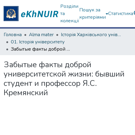
Розділи
Пошук за
та
Статистика
критеріями
колекції
Головна
Alma mater
Історія Харківського університету
01. Історія університету
Забытые факты доброй университетской жизни: бывший студент и профессор Я.С. Кремянский
Забытые факты доброй
университетской жизни: бывший
студент и профессор Я.С.
Кремянский