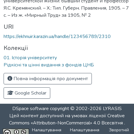
университетской жизни: бывший студент и профессор
Я.С. Кремянский. – Х.: Тип. Губерн. Правления, 1905. – 7
с. – Из ж. «Мирный Труд» за 1905, № 2
URI
https://ekhnuir.karazin.ua/handle/123456789/2310
Колекції
01. Історія університету
Рідкісні та цінні видання з фондів ЦНБ
Повна інформація про документ
Google Scholar
DSpace software
copyright © 2002-2026
LYRASIS
Цей контент доступний на умовах ліцензії
Creative
Commons «Attribution-NonCommercial» 4.0 Всесвітня
.
Налаштування
Налаштування
Зворотній