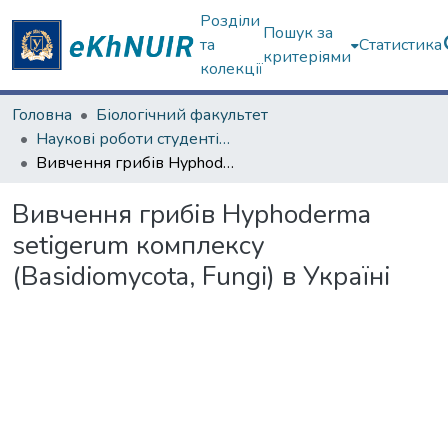
Розділи
Пошук за
та
Статистика
критеріями
колекції
Головна
Біологічний факультет
Наукові роботи студентів та аспірантів. Біологічний факультет
Вивчення грибів Hyphoderma setigerum комплексу (Basidiomycota, Fungi) в Україні
Вивчення грибів Hyphoderma
setigerum комплексу
(Basidiomycota, Fungi) в Україні