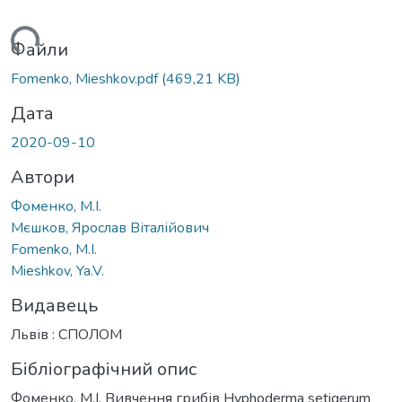
житься...
Файли
Fomenko, Mieshkov.pdf
(469,21 KB)
Дата
2020-09-10
Автори
Фоменко, М.І.
Мєшков, Ярослав Віталійович
Fomenko, M.I.
Mieshkov, Ya.V.
Видавець
Львів : СПОЛОМ
Бібліографічний опис
Фоменко, М.І. Вивчення грибів Hyphoderma setigerum