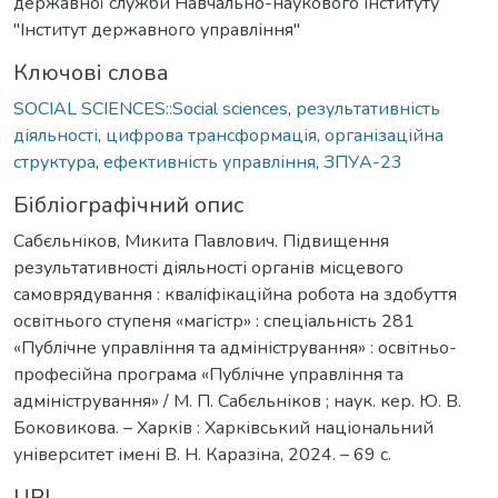
державної служби Навчально-наукового інституту
"Інститут державного управління"
Ключові слова
SOCIAL SCIENCES::Social sciences
,
результативність
діяльності
,
цифрова трансформація
,
організаційна
структура
,
ефективність управління
,
ЗПУА-23
Бібліографічний опис
Сабєльніков, Микита Павлович. Підвищення
результативності діяльності органів місцевого
самоврядування : кваліфікаційна робота на здобуття
освітнього ступеня «магістр» : спеціальність 281
«Публічне управління та адміністрування» : освітньо-
професійна програма «Публічне управління та
адміністрування» / М. П. Сабєльніков ; наук. кер. Ю. В.
Боковикова. – Харків : Харківський національний
університет імені В. Н. Каразіна, 2024. – 69 с.
URI