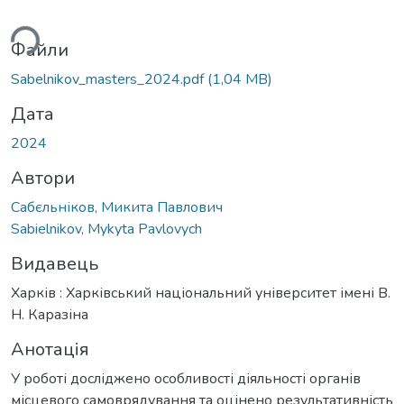
ься...
Файли
Sabelnikov_masters_2024.pdf
(1,04 MB)
Дата
2024
Автори
Сабєльніков, Микита Павлович
Sabielnikov, Mykyta Pavlovych
Видавець
Харків : Харківський національний університет імені В.
Н. Каразіна
Анотація
У роботі досліджено особливості діяльності органів
місцевого самоврядування та оцінено результативність