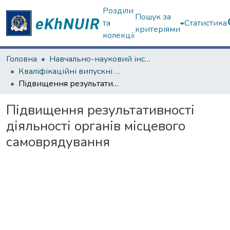
Розділи
Пошук за
та
Статистика
критеріями
колекції
Головна
Навчально-науковий інститут "Інститут державного управління"
Кваліфікаційні випускні роботи магістрів. Інститут державного управління
Підвищення результативності діяльності органів місцевого самоврядування
Підвищення результативності
діяльності органів місцевого
самоврядування