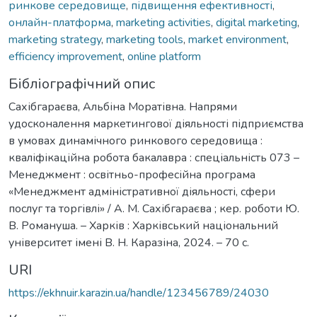
ринкове середовище
,
підвищення ефективності
,
онлайн-платформа
,
marketing activities
,
digital marketing
,
marketing strategy
,
marketing tools
,
market environment
,
efficiency improvement
,
online platform
Бібліографічний опис
Сахібгараєва, Альбіна Моратівна. Напрями
удосконалення маркетингової діяльності підприємства
в умовах динамічного ринкового середовища :
кваліфікаційна робота бакалавра : спеціальність 073 –
Менеджмент : освітньо-професійна програма
«Менеджмент адміністративної діяльності, сфери
послуг та торгівлі» / А. М. Сахібгараєва ; кер. роботи Ю.
В. Романуша. – Харків : Харківський національний
університет імені В. Н. Каразіна, 2024. – 70 с.
URI
https://ekhnuir.karazin.ua/handle/123456789/24030