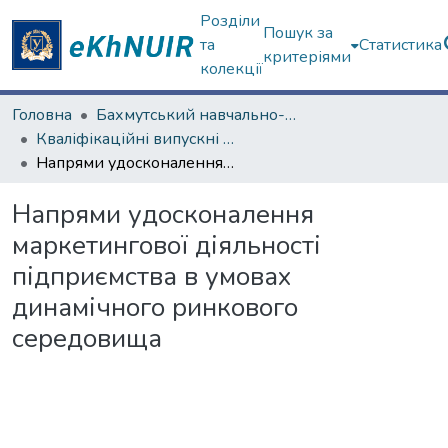
Розділи
Пошук за
та
Статистика
критеріями
колекції
Головна
Бахмутський навчально-науковий професійно-педагогічний інститут
Кваліфікаційні випускні роботи бакалаврів. Бахмутський навчально-науковий професійно-педагогічний інститут
Напрями удосконалення маркетингової діяльності підприємства в умовах динамічного ринкового середовища
Напрями удосконалення
маркетингової діяльності
підприємства в умовах
динамічного ринкового
середовища