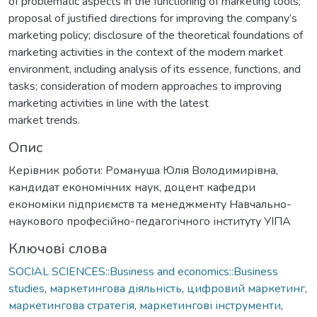
of problematic aspects in the functioning of marketing tools;
proposal of justified directions for improving the company’s
marketing policy; disclosure of the theoretical foundations of
marketing activities in the context of the modern market
environment, including analysis of its essence, functions, and
tasks; consideration of modern approaches to improving
marketing activities in line with the latest
market trends.
Опис
Керівник роботи: Романуша Юлія Володимирівна,
кандидат економічних наук, доцент кафедри
економіки підприємств та менеджменту Навчально-
наукового професійно-педагогічного інституту УІПА
Ключові слова
SOCIAL SCIENCES::Business and economics::Business
studies
,
маркетингова діяльність
,
цифровий маркетинг
,
маркетингова стратегія
,
маркетингові інструменти
,