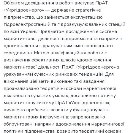
Об’єктом дослідження в роботі виступає ПрАТ
«Укргідроенерго» — державне стратегічне
підприємство, що займається експлуатацією
гідроелектростанцій та гідроакумулювальних станцій
по всій Україні. Предметом дослідження є система
маркетингової діяльності підприємства та напрями її
вдосконалення з урахуванням змін зовнішнього
середовища. Метою кваліфікаційної роботи є
визначення ефективних шляхів удосконалення
маркетингової діяльності ПрАТ «Укргідроенерго» з
урахуванням сучасних ринкових тенденцій. Для
виконання цієї мети виконано такі завдання:
проаналізовано теоретичні основи маркетингової
діяльності в сучасних умовах; досліджено поточну
маркетингову систему ПрАТ «Укргідроенерго»;
виявлено проблемні аспекти у функціонуванні
маркетингових інструментів; запропоновано
обґрунтовані напрями вдосконалення маркетингової
політики підприємства; розкрито теоретичні основи