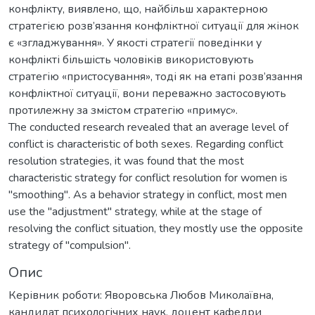
конфлікту, виявлено, що, найбільш характерною
стратегією розв’язання конфліктної ситуації для жінок
є «згладжування». У якості стратегії поведінки у
конфлікті більшість чоловіків використовують
стратегію «пристосування», тоді як на етапі розв’язання
конфліктної ситуації, вони переважно застосовують
протилежну за змістом стратегію «примус».
The conducted research revealed that an average level of
conflict is characteristic of both sexes. Regarding conflict
resolution strategies, it was found that the most
characteristic strategy for conflict resolution for women is
"smoothing". As a behavior strategy in conflict, most men
use the "adjustment" strategy, while at the stage of
resolving the conflict situation, they mostly use the opposite
strategy of "compulsion".
Опис
Керівник роботи: Яворовська Любов Миколаївна,
кандидат психологічних наук, доцент кафедри