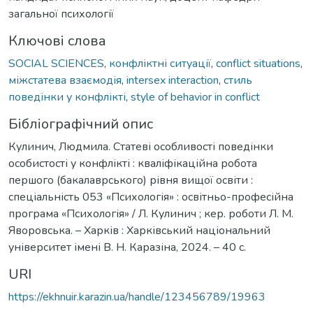
загальної психології
Ключові слова
SOCIAL SCIENCES
,
конфліктні ситуації
,
conflict situations
,
міжстатева взаємодія
,
intersex interaction
,
стиль
поведінки у конфлікті
,
style of behavior in conflict
Бібліографічний опис
Кулинич, Людмила. Статеві особливості поведінки
особистості у конфлікті : кваліфікаційна робота
першого (бакалаврського) рівня вищої освіти :
спеціальність 053 «Психологія» : освітньо-професійна
програма «Психологія» / Л. Кулинич ; кер. роботи Л. М.
Яворовська. – Харків : Харківський національний
університет імені В. Н. Каразіна, 2024. – 40 с.
URI
https://ekhnuir.karazin.ua/handle/123456789/19963