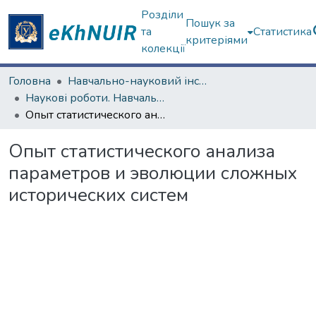
Розділи
Пошук за
та
Статистика
критеріями
колекції
Головна
Навчально-науковий інститут філософії, культурології, політології
Наукові роботи. Навчально-науковий інститут філософії, культурології, політології
Опыт статистического анализа параметров и эволюции сложных исторических систем
Опыт статистического анализа
параметров и эволюции сложных
исторических систем