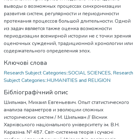
выводы о возможных процессах синхронизации
развития систем, регулярности и периодичности
протекания процессов большой длительности. Одной
из задач является также оценка возможности
периодизации всемирной истории не с точки зрения
оценочных суждений, традиционной хронологии или
содержательного определения эпох.
Ключові слова
Research Subject Categories::SOCIAL SCIENCES
,
Research
Subject Categories::HUMANITIES and RELIGION
Бібліографічний опис
Шильман, Михаил Евгеньевич. Опыт статистического
анализа параметров и эволюции сложных
исторических систем / М. Шильман // Вісник
Харківського національного університету ім. В.Н.
Каразіна. № 487. Світ-системна теорія і сучасні