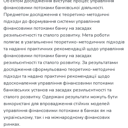
Об’єктом дослідження виступає процес управління
фінансовими потоками банківської діяльності.
Предметом дослідження є теоретико-методичні
підходи до формування системи управління
фінансовими потоками банку на засадах
резильєнтності та сталого розвитку. Мета роботи
полягає в узагальненні теоретико-методичних підходів
та наданні практичних рекомендацій щодо управління
фінансовими потоками банку на засадах
резильєнтності та сталого розвитку. За результатами
дослідження сформульовано теоретико-методичні
підходи та надано практичні рекомендації щодо
вдосконалення управління фінансовими потоками
банківських установ на засадах резильєнтності та
сталого розвитку. Одержані результати можуть бути
використані для впровадження стійких моделей
управління фінансовими потоками в банках як на
українському, так і на міжнародному фінансових
ринках.