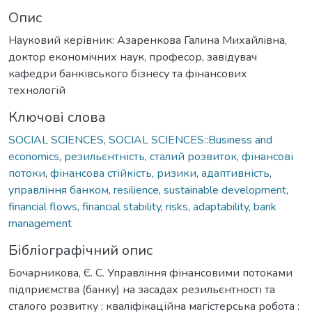
Опис
Науковий керівник: Азаренкова Галина Михайлівна,
доктор економічних наук, професор, завідувач
кафедри банківського бізнесу та фінансових
технологій
Ключові слова
SOCIAL SCIENCES
,
SOCIAL SCIENCES::Business and
economics
,
резильєнтність
,
сталий розвиток
,
фінансові
потоки
,
фінансова стійкість
,
ризики
,
адаптивність
,
управління банком
,
resilience
,
sustainable development
,
financial flows
,
financial stability
,
risks
,
adaptability
,
bank
management
Бібліографічний опис
Бочарникова, Є. С. Управління фінансовими потоками
підприємства (банку) на засадах резильєнтності та
сталого розвитку : кваліфікаційна магістерська робота :