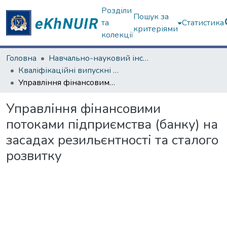
Розділи
Пошук за
та
Статистика
критеріями
колекції
Головна
Навчально-науковий інститут "Каразінський банківський інститут"
Кваліфікаційні випускні роботи магістрів. ННІ "Каразінський банківський інститут"
Управління фінансовими потоками підприємства (банку) на засадах резильєнтності та сталого розвитку
Управління фінансовими
потоками підприємства (банку) на
засадах резильєнтності та сталого
розвитку