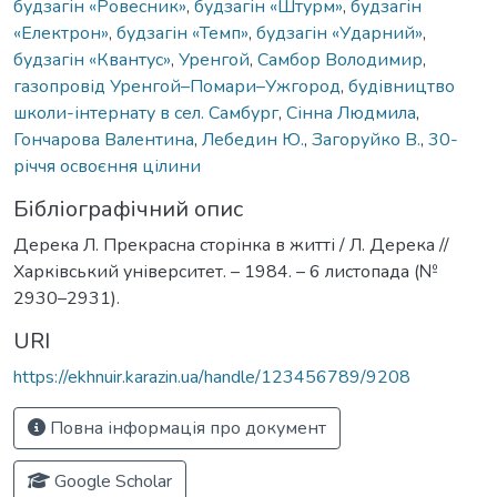
будзагін «Ровесник»
,
будзагін «Штурм»
,
будзагін
«Електрон»
,
будзагін «Темп»
,
будзагін «Ударний»
,
будзагін «Квантус»
,
Уренгой
,
Самбор Володимир
,
газопровід Уренгой–Помари–Ужгород
,
будівництво
школи-інтернату в сел. Самбург
,
Сінна Людмила
,
Гончарова Валентина
,
Лебедин Ю.
,
Загоруйко В.
,
30-
річчя освоєння цілини
Бібліографічний опис
Дерека Л. Прекрасна сторінка в житті / Л. Дерека //
Харківський університет. – 1984. – 6 листопада (№
2930–2931).
URI
https://ekhnuir.karazin.ua/handle/123456789/9208
Повна інформація про документ
Google Scholar