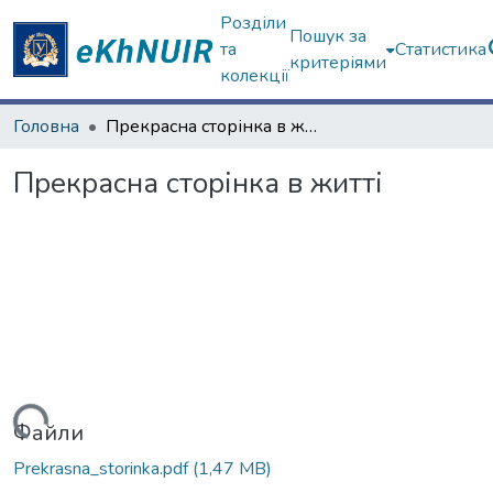
Розділи
Пошук за
та
Статистика
критеріями
колекції
Головна
Прекрасна сторінка в житті
Прекрасна сторінка в житті
антажиться...
Файли
Prekrasna_storinka.pdf
(1,47 MB)