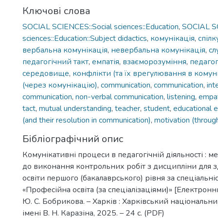
Ключові слова
SOCIAL SCIENCES::Social sciences::Education
,
SOCIAL SC
sciences::Education::Subject didactics
,
комунікація
,
спілк
вербальна комунікація
,
невербальна комунікація
,
сл
педагогічний такт
,
емпатія
,
взаєморозуміння
,
педаго
середовище
,
конфлікти (та їх врегулювання в комуні
(через комунікацію)
,
communication
,
communication
,
int
communication
,
non-verbal communication
,
listening
,
empa
tact
,
mutual understanding
,
teacher
,
student
,
educational 
(and their resolution in communication)
,
motivation (throug
Бібліографічний опис
Комунікативні процеси в педагогічній діяльності : м
до виконання контрольних робіт з дисципліни для з
освіти першого (бакалаврського) рівня за спеціальні
«Професійна освіта (за спеціалізаціями)» [Електронни
Ю. С. Бобрикова. – Харків : Харківський національн
імені В. Н. Каразіна, 2025. – 24 с. (PDF)