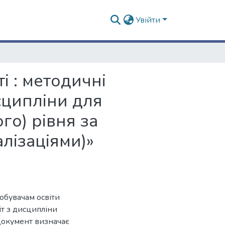
Увійти
і : методичні
сципліни для
го) рівня за
алізаціями)»
обувачам освіти
т з дисципліни
 Документ визначає