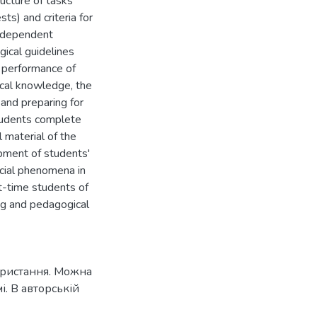
ructure of tasks
sts) and criteria for
 independent
gical guidelines
d performance of
ical knowledge, the
 and preparing for
students complete
 material of the
opment of students'
social phenomena in
rt-time students of
ing and pedagogical
ористання. Можна
. В авторській