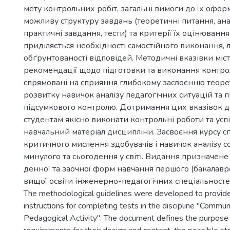
мету контрольних робіт, загальні вимоги до їх оформ
можливу структуру завдань (теоретичні питання, анал
практичні завдання, тести) та критерії їх оцінювання
приділяється необхідності самостійного виконання, ло
обґрунтованості відповідей. Методичні вказівки міс
рекомендації щодо підготовки та виконання контро
спрямовані на сприяння глибокому засвоєнню теоре
розвитку навичок аналізу педагогічних ситуацій та п
підсумкового контролю. Дотримання цих вказівок 
студентам якісно виконати контрольні роботи та ус
навчальний матеріал дисципліни. Засвоєння курсу с
критичного мислення здобувачів і навичок аналізу 
минулого та сьогодення у світі. Видання призначен
денної та заочної форм навчання першого (бакалавр
вищої освіти інженерно-педагогічних спеціальносте
The methodological guidelines were developed to provide
instructions for completing tests in the discipline "Commu
Pedagogical Activity". The document defines the purpose 