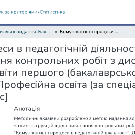
к за критеріями
Статистика
Навчальні видання. Бахмутський навчально-науковий професійно-педагогічний інститут
Комунікативні процеси в педагогічній діяльності : методичні вказівки до виконання контрольних робіт з дисципліни для здобувачів вищої освіти першого (бакалаврського) рівня за спеціальністю 015 «Професійна освіта (за спеціалізаціями)» [Електронний ресурс]
си в педагогічній діяльност
ння контрольних робіт з ди
віти першого (бакалаврсько
Професійна освіта (за спеці
с]
Анотація
Методичні вказівки розроблено з метою надання зд
чітких інструкцій щодо виконання контрольних робі
"Комунікативні процеси в педагогічній діяльності".