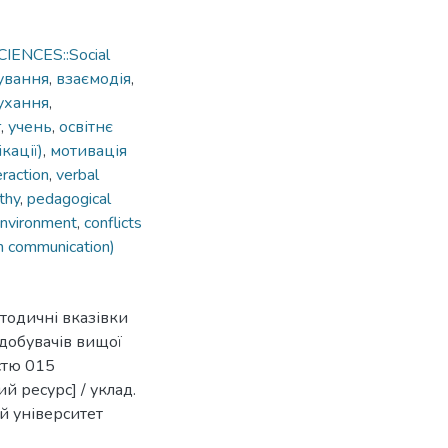
IENCES::Social
ування
,
взаємодія
,
ухання
,
г
,
учень
,
освітнє
кації)
,
мотивація
eraction
,
verbal
thy
,
pedagogical
environment
,
conflicts
h communication)
етодичні вказівки
добувачів вищої
стю 015
й ресурс] / уклад.
ий університет