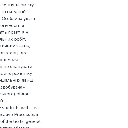
лення та змісту,
із ситуацій,
. Особлива увага
гічності та
тять практичні
льних робіт,
тичних знань,
ідготовці до
допоможе
пішно опанувати
прияє розвитку
соціальних явищ
е здобувачам
ського) рівня
й.
 students with clear
nicative Processes in
of the tests, general