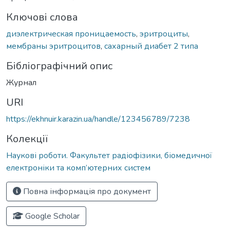
Ключові слова
диэлектрическая проницаемость
,
эритроциты
,
мембраны эритроцитов
,
сахарный диабет 2 типа
Бібліографічний опис
Журнал
URI
https://ekhnuir.karazin.ua/handle/123456789/7238
Колекції
Наукові роботи. Факультет радіофізики, біомедичної
електроніки та комп’ютерних систем
Повна інформація про документ
Google Scholar