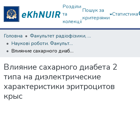
Розділи
Пошук за
та
Статистика
критеріями
колекції
Головна
Факультет радіофізики, біомедичної електроніки та комп’ютерних систем
Наукові роботи. Факультет радіофізики, біомедичної електроніки та комп’ютерних систем
Влияние сахарного диабета 2 типа на диэлектрические характеристики эритроцитов крыс
Влияние сахарного диабета 2
типа на диэлектрические
характеристики эритроцитов
крыс