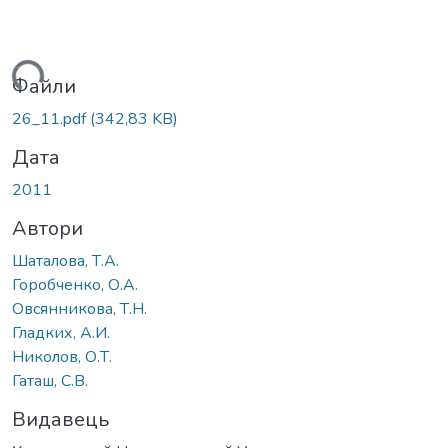
ься...
Файли
26_11.pdf
(342,83 KB)
Дата
2011
Автори
Шаталова, Т.А.
Горобченко, О.А.
Овсянникова, Т.Н.
Гладких, А.И.
Николов, О.Т.
Гаташ, С.В.
Видавець