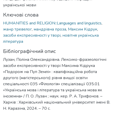
української мови
Ключові слова
HUMANITIES and RELIGION::Languages and linguistics
,
жанр тревелог
,
мандрівна проза
,
Максим Кідрук
,
засоби експресивності у творі
,
новітня українська
література
Бібліографічний опис
Лузан, Поліна Олександрівна. Лексико-фразеологічні
засоби експресивності у творі Максима Кідрука
«Подорож на Пуп Землі» : кваліфікаційна робота
другого (магістерського) рівня вищої освіти
спеціальності 035 «Філологія» спеціалізації 035.01
«Українська мова і література та українська мова як
іноземна» / П. О. Лузан ; наук. кер. Р. А. Трифонов. –
Харків : Харківський національний університет імені В.
Н. Каразіна, 2024. – 70 с.