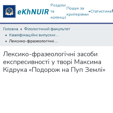
Розділи
Пошук за
та
Статистика
критеріями
колекції
Головна
Філологічний факультет
Кваліфікаційні випускні роботи магістрів. Філологічний факультет
Лексико-фразеологічні засоби експресивності у творі Максима Кідрука «Подорож на Пуп Землі»
Лексико-фразеологічні засоби
експресивності у творі Максима
Кідрука «Подорож на Пуп Землі»