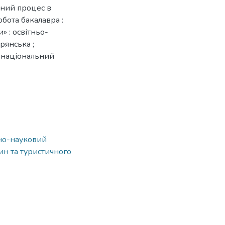
вний процес в
бота бакалавра :
» : освітньо-
рянська ;
й національний
ьно-науковий
ин та туристичного