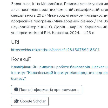
Зорянська, Інна Миколаївна. Реклама як комунікати
діяльності міжнародних компаній : кваліфікаційна ро
спеціальність 292 «Міжнародні економічні відносини
професійна програма «Міжнародний бізнес» / І.М. Зо
науковий керівник І.О. Дерід. – Харків : Харківськи
університет імені В.Н. Каразіна, 2024. – 123 с.
URI
https://ekhnuir.karazin.ua/handle/123456789/18601
Колекції
Кваліфікаційні випускні роботи бакалаврів. Навчал
інститут "Каразінський інститут міжнародних віднос
бізнесу"
Повна інформація про документ
Google Scholar