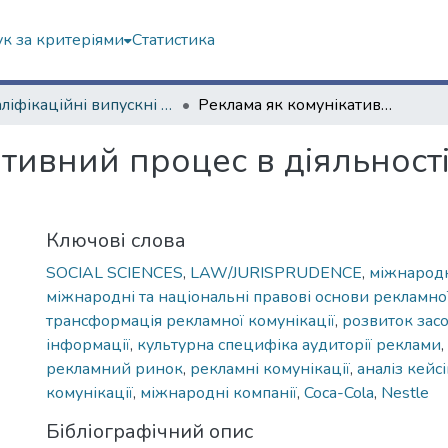
к за критеріями
Статистика
Кваліфікаційні випускні роботи бакалаврів. Навчально-науковий інститут "Каразінський інститут міжнародних відносин та туристичного бізнесу"
Реклама як комунікативний процес в діяльності міжнародних компаній
ативний процес в діяльност
Ключові слова
SOCIAL SCIENCES
,
LAW/JURISPRUDENCE
,
міжнарод
міжнародні та національні правові основи рекламної
трансформація рекламної комунікації
,
розвиток засо
інформації
,
культурна специфіка аудиторії реклами
,
рекламний ринок
,
рекламні комунікації
,
аналіз кейс
комунікації
,
міжнародні компанії
,
Coca-Cola
,
Nestle
Бібліографічний опис