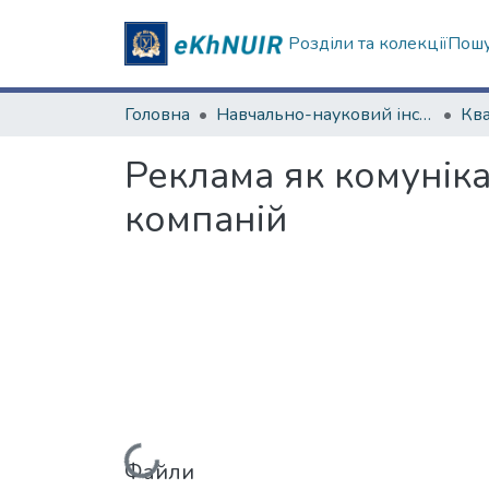
Розділи та колекції
Пошу
Головна
Навчально-науковий інститут "Каразінський інститут міжнародних відносин та туристичного бізнесу"
Реклама як комунік
компаній
Файли