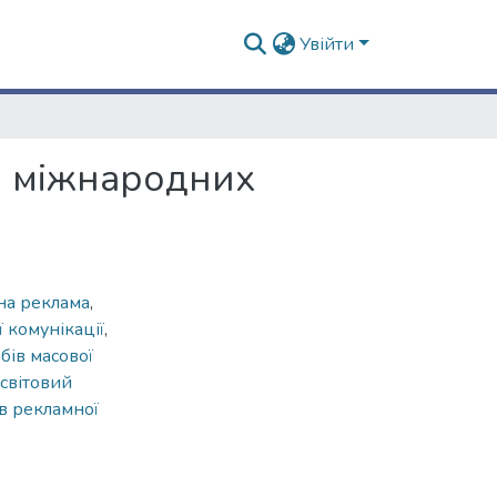
Увійти
і міжнародних
на реклама
,
 комунікації
,
бів масової
світовий
ів рекламної