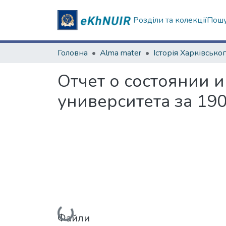
Розділи та колекції
Пошу
Головна
Alma mater
Отчет о состоянии 
университета за 190
Вантажиться...
Файли