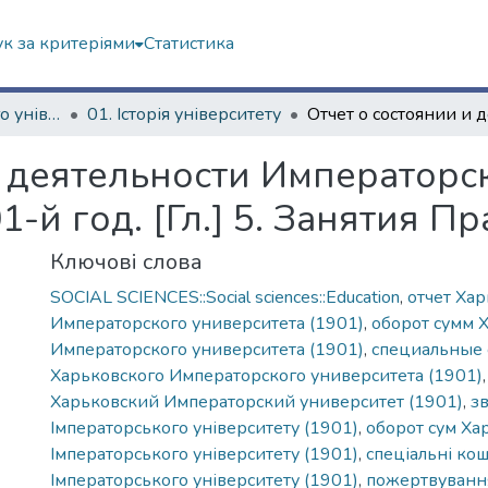
к за критеріями
Статистика
Історія Харківського університету
01. Історія університету
и деятельности Императорс
1-й год. [Гл.] 5. Занятия П
Ключові слова
SOCIAL SCIENCES::Social sciences::Education
,
отчет Ха
Императорского университета (1901)
,
оборот сумм 
Императорского университета (1901)
,
специальные 
Харьковского Императорского университета (1901)
Харьковский Императорский университет (1901)
,
зв
Імператорського університету (1901)
,
оборот сум Ха
Імператорського університету (1901)
,
спеціальні ко
Імператорського університету (1901)
,
пожертвування