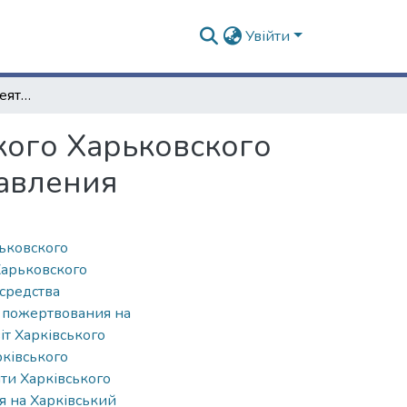
Увійти
Отчет о состоянии и деятельности Императорского Харьковского университета за 1901-й год. [Гл.] 5. Занятия Правления
кого Харьковского
равления
рьковского
Харьковского
средства
,
пожертвования на
іт Харківського
рківського
шти Харківського
 на Харківський