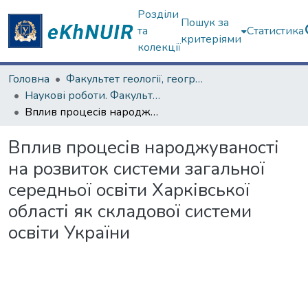
Розділи
Пошук за
та
Статистика
критеріями
колекції
Головна
Факультет геології, географіії, рекреації і туризму
Наукові роботи. Факультет геології, географіії, рекреації і туризму
Вплив процесів народжуваності на розвиток системи загальної середньої освіти Харківської області як складової системи освіти України
Вплив процесів народжуваності
на розвиток системи загальної
середньої освіти Харківської
області як складової системи
освіти України