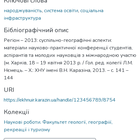
Ключові слова
народжуваність
,
система освіти
,
соціальна
інфраструктура
Бібліографічний опис
Регіон – 2013: суспільно-географічні аспекти:
матеріали науково-практичної конференції студентів,
аспірантів та молодих науковців з міжнародною участю
(м. Харків, 18 – 19 квітня 2013 р. / Гол. ред. колегії Л.М.
Нємець. – Х.: ХНУ імені В.Н. Каразіна, 2013. – с. 141 –
144
URI
https://ekhnuir.karazin.ua/handle/123456789/8754
Колекції
Наукові роботи. Факультет геології, географіії,
рекреації і туризму