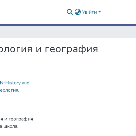
Увійти
еология и география
::History and
геология
,
ия и география
а школа.