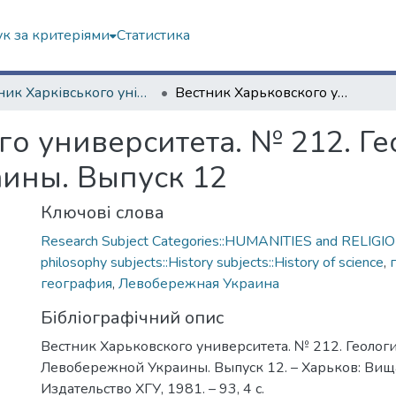
к за критеріями
Статистика
Вісник Харківського університету. Серія геолого-географічна
Вестник Харьковского университета. № 212. Геология и география Левобережной Украины. Выпуск 12
го университета. № 212. Г
ины. Выпуск 12
Ключові слова
Research Subject Categories::HUMANITIES and RELIGION
philosophy subjects::History subjects::History of science
,
география
,
Левобережная Украина
Бібліографічний опис
Вестник Харьковского университета. № 212. Геолог
Левобережной Украины. Выпуск 12. – Харьков: Вищ
Издательство ХГУ, 1981. – 93, 4 с.