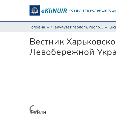
Розділи та колекції
Пошу
Головна
Факультет геології, географіії, рекреації і туризму
Вестник Харьковско
Левобережной Укра
Файли