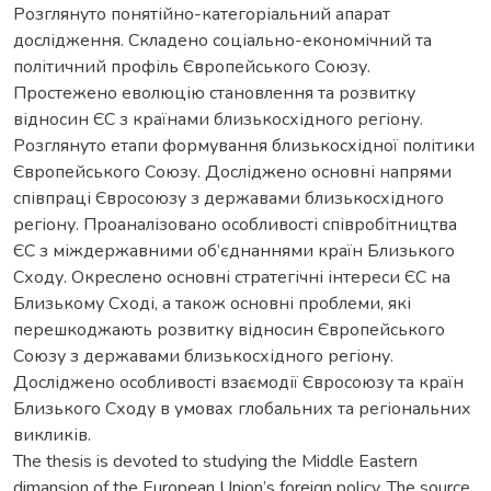
Розглянуто понятійно-категоріальний апарат
дослідження. Складено соціально-економічний та
політичний профіль Європейського Союзу.
Простежено еволюцію становлення та розвитку
відносин ЄС з країнами близькосхідного регіону.
Розглянуто етапи формування близькосхідної політики
Європейського Союзу. Досліджено основні напрями
співпраці Євросоюзу з державами близькосхідного
регіону. Проаналізовано особливості співробітництва
ЄС з міждержавними об’єднаннями країн Близького
Сходу. Окреслено основні стратегічні інтереси ЄС на
Близькому Сході, а також основні проблеми, які
перешкоджають розвитку відносин Європейського
Союзу з державами близькосхідного регіону.
Досліджено особливості взаємодії Євросоюзу та країн
Близького Сходу в умовах глобальних та регіональних
викликів.
The thesis is devoted to studying the Middle Eastern
dimansion of the European Union’s foreign policy. The source