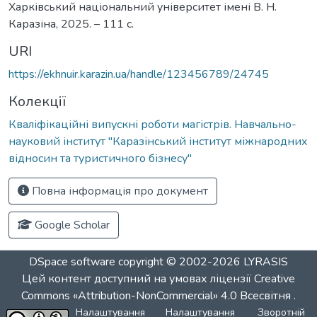
Харківський національний університет імені В. Н.
Каразіна, 2025. – 111 с.
URI
https://ekhnuir.karazin.ua/handle/123456789/24745
Колекції
Кваліфікаційні випускні роботи магістрів. Навчально-
науковий інститут "Каразінський інститут міжнародних
відносин та туристичного бізнесу"
Повна інформація про документ
Google Scholar
DSpace software
copyright © 2002-2026
LYRASIS
Цей контент доступний на умовах ліцензії
Creative
Commons «Attribution-NonCommercial» 4.0 Всесвітня
.
Налаштування
Налаштування
Зворотній