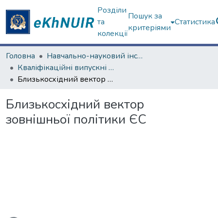
Розділи
Пошук за
та
Статистика
критеріями
колекції
Головна
Навчально-науковий інститут "Каразінський інститут міжнародних відносин та туристичного бізнесу"
Кваліфікаційні випускні роботи магістрів. Навчально-науковий інститут "Каразінський інститут міжнародних відносин та туристичного бізнесу"
Близькосхідний вектор зовнішньої політики ЄС
Близькосхідний вектор
зовнішньої політики ЄС
ься...