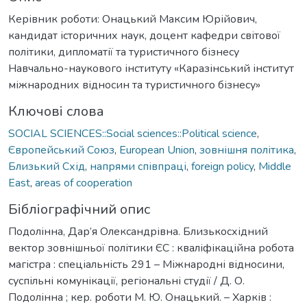
Керівник роботи: Онацький Максим Юрійович,
кандидат історичних наук, доцент кафедри світової
політики, дипломатії та туристичного бізнесу
Навчально-наукового інституту «Каразінський інститут
міжнародних відносин та туристичного бізнесу»
Ключові слова
SOCIAL SCIENCES::Social sciences::Political science
,
Європейський Союз
,
European Union
,
зовнішня політика
,
Близький Схід
,
напрями співпраці
,
foreign policy
,
Middle
East
,
areas of cooperation
Бібліографічний опис
Подолінна, Дар’я Олександрівна. Близькосхідний
вектор зовнішньої політики ЄС : кваліфікаційна робота
магістра : спеціальність 291 – Міжнародні відносини,
суспільні комунікації, регіональні студії / Д. О.
Подолінна ; кер. роботи М. Ю. Онацький. – Харків :