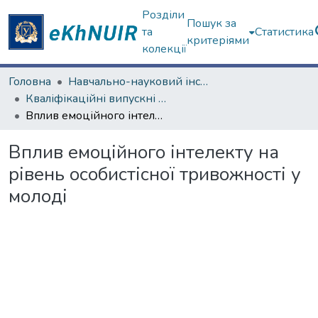
Розділи
Пошук за
та
Статистика
критеріями
колекції
Головна
Навчально-науковий інститут «Українська інженерно-педагогічна академія»
Кваліфікаційні випускні роботи магістрів. Навчально-науковий інститут «Українська інженерно-педагогічна академія»
Вплив емоційного інтелекту на рівень особистісної тривожності у молоді
Вплив емоційного інтелекту на
рівень особистісної тривожності у
молоді