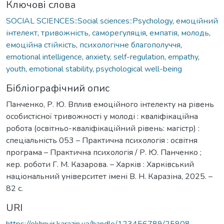
Ключові слова
SOCIAL SCIENCES::Social sciences::Psychology
,
емоційний
інтелект
,
тривожність
,
саморегуляція
,
емпатія
,
молодь
,
емоційна стійкість
,
психологічне благополуччя
,
emotional intelligence
,
anxiety
,
self-regulation
,
empathy
,
youth
,
emotional stability
,
psychological well-being
Бібліографічний опис
Панченко, Р. Ю. Вплив емоційного інтелекту на рівень
особистісної тривожності у молоді : кваліфікаційна
робота (освітньо-кваліфікаційний рівень: магістр) :
спеціальність 053 – Практична психологія : освітня
програма – Практична психологія / Р. Ю. Панченко ;
кер. роботи Г. М. Казарова. – Харків : Харківський
національний університет імені В. Н. Каразіна, 2025. –
82 с.
URI
https://ekhnuir.karazin.ua/handle/123456789/25908