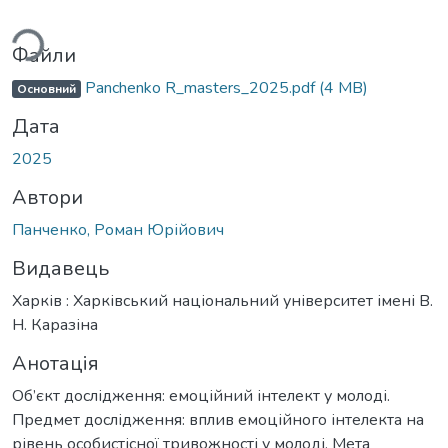
ажиться...
Файли
Panchenko R_masters_2025.pdf
(4 MB)
Основний
Дата
2025
Автори
Панченко, Роман Юрійович
Видавець
Харків : Харківський національний університет імені В.
Н. Каразіна
Анотація
Об’єкт дослідження: емоційний інтелект у молоді.
Предмет дослідження: вплив емоційного інтелекта на
рівень особистісної тривожності у молоді. Мета