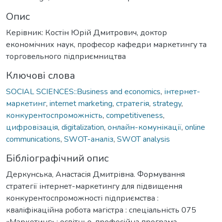
Опис
Керівник: Костін Юрій Дмитрович, доктор
економічних наук, професор кафедри маркетингу та
торговельного підприємництва
Ключові слова
SOCIAL SCIENCES::Business and economics
,
інтернет-
маркетинг
,
internet marketing
,
стратегія
,
strategy
,
конкурентоспроможність
,
competitiveness
,
цифровізація
,
digitalization
,
онлайн-комунікації
,
online
communications
,
SWOT-аналіз
,
SWOT analysis
Бібліографічний опис
Деркунська, Анастасія Дмитрівна. Формування
стратегії інтернет-маркетингу для підвищення
конкурентоспроможності підприємства :
кваліфікаційна робота магістра : спеціальність 075
«Маркетинг» : освітньо-професійна програма