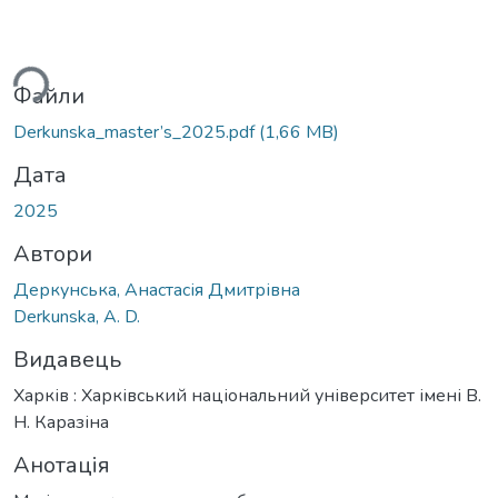
ться...
Файли
Derkunska_master’s_2025.pdf
(1,66 MB)
Дата
2025
Автори
Деркунська, Анастасія Дмитрівна
Derkunska, A. D.
Видавець
Харків : Харківський національний університет імені В.
Н. Каразіна
Анотація