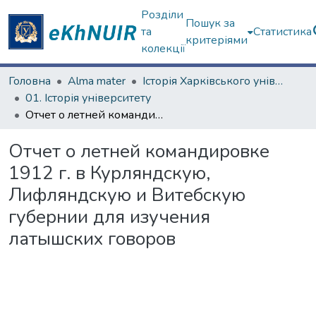
Розділи
Пошук за
та
Статистика
критеріями
колекції
Головна
Alma mater
Історія Харківського університету
01. Історія університету
Отчет о летней командировке 1912 г. в Курляндскую, Лифляндскую и Витебскую губернии для изучения латышских говоров
Отчет о летней командировке
1912 г. в Курляндскую,
Лифляндскую и Витебскую
губернии для изучения
латышских говоров