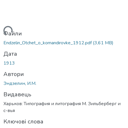
иться...
Файли
Endzelin_Otchet_o_komandirovke_1912.pdf
(3,61 MB)
Дата
1913
Автори
Эндзелин, И.М.
Видавець
Харьков: Типография и литография М. Зильберберг и
с-вья
Ключові слова