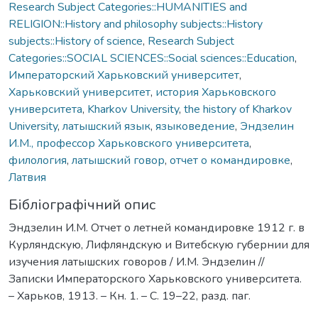
Research Subject Categories::HUMANITIES and
RELIGION::History and philosophy subjects::History
subjects::History of science
,
Research Subject
Categories::SOCIAL SCIENCES::Social sciences::Education
,
Императорский Харьковский университет
,
Харьковский университет
,
история Харьковского
университета
,
Kharkov University
,
the history of Kharkov
University
,
латышский язык
,
языковедение
,
Эндзелин
И.М., профессор Харьковского университета
,
филология
,
латышский говор
,
отчет о командировке
,
Латвия
Бібліографічний опис
Эндзелин И.М. Отчет о летней командировке 1912 г. в
Курляндскую, Лифляндскую и Витебскую губернии для
изучения латышских говоров / И.М. Эндзелин //
Записки Императорского Харьковского университета.
– Харьков, 1913. – Кн. 1. – С. 19–22, разд. паг.