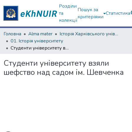
Розділи
Пошук за
та
Статистика
критеріями
колекції
Головна
Alma mater
Історія Харківського університету
01. Історія університету
Студенти університету взяли шефство над садом ім. Шевченка
Студенти університету взяли
шефство над садом ім. Шевченка