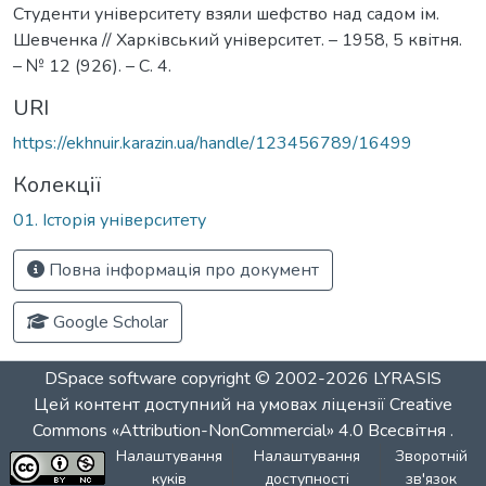
Студенти університету взяли шефство над садом ім.
Шевченка // Харківський університет. – 1958, 5 квітня.
– № 12 (926). – С. 4.
URI
https://ekhnuir.karazin.ua/handle/123456789/16499
Колекції
01. Історія університету
Повна інформація про документ
Google Scholar
DSpace software
copyright © 2002-2026
LYRASIS
Цей контент доступний на умовах ліцензії
Creative
Commons «Attribution-NonCommercial» 4.0 Всесвітня
.
Налаштування
Налаштування
Зворотній
куків
доступності
зв'язок