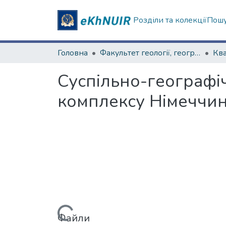
Розділи та колекції
Пошу
Головна
Факультет геології, географіії, рекреації і туризму
Суспільно-географі
комплексу Німеччи
Файли