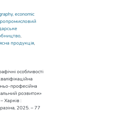
raphy, economic
гропромисловий
дарське
обництво
,
’ясна продукція
,
афічні особливості
кваліфікаційна
ітньо-професійна
ональний розвиток»
– Харків :
разіна, 2025. – 77