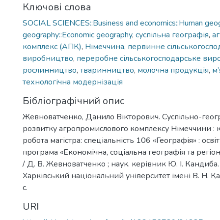
Ключові слова
SOCIAL SCIENCES::Business and economics::Human geog
geography::Economic geography
,
суспільна географія
,
а
комплекс (АПК)
,
Німеччина
,
первинне сільськогоспо
виробництво
,
переробне сільськогосподарське вир
рослинництво
,
тваринництво
,
молочна продукція
,
м
технологічна модернізація
Бібліографічний опис
Жевноватченко, Данило Вікторович. Суспільно-геогр
розвитку агропромислового комплексу Німеччини : 
робота магістра: спеціальність 106 «Географія» : осв
програма «Економічна, соціальна географія та регі
/ Д. В. Жевноватченко ; наук. керівник Ю. І. Кандиба. 
Харківський національний університет імені В. Н. Ка
с.
URI