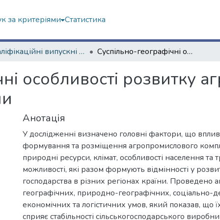
к за критеріями
Статистика
Кваліфікаційні випускні роботи магістрів. Факультет геології, географіії, рекреації і туризму
Суспільно-географічні особливості розвитку агропромислового комплексу Німеччини
чні особливості розвитку 
ни
Анотація
У дослідженні визначено головні фактори, що впли
формування та розміщення агропромислового компл
природні ресурси, клімат, особливості населення та 
можливості, які разом формують відмінності у розви
господарства в різних регіонах країни. Проведено а
географічних, природно-географічних, соціально-д
економічних та логістичних умов, який показав, що ї
сприяє стабільності сільськогосподарського виробн