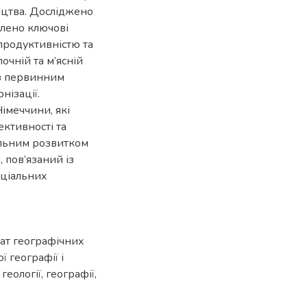
ицтва. Досліджено
ілено ключові
продуктивністю та
очній та м’ясній
 з первинним
нізації.
імеччини, які
ктивності та
більним розвитком
 пов’язаний із
оціальних
ат географічних
 географії і
еології, географії,