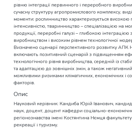
)
рівню інтеграції первинного і переробного виробн
сучасну структуру агропромислового комплексу, вид
моменти: рослинництво характеризується високою 
інтенсивністю, тваринництво – спеціалізацією на мол
продукції, переробні галузі – глибокою інтеграцією
виробництвом і високим рівнем технологічної модер
Визначено сценарії перспективного розвитку АПК Н
включають позитивний сценарій з підвищенням ефе
технологічного рівня виробництва, середній із ста
та адаптацією до зовнішніх змін, а також негативний,
можливими ризиками кліматичних, економічних і с
факторів.
Опис
Науковий керівник: Кандиба Юрій Іванович, кандид
наук, доцент, доцент кафедри соціально-економічної
регіонознавства імені Костянтина Нємця факультету г
рекреації і туризму.