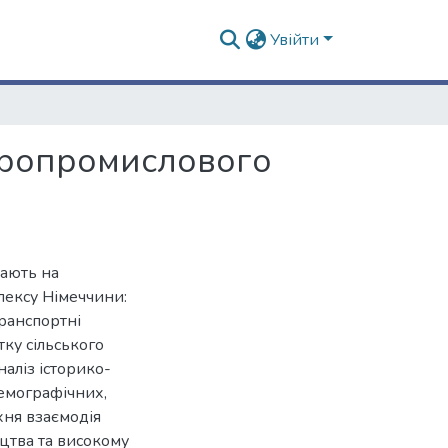
Увійти
агропромислового
вають на
ексу Німеччини:
транспортні
тку сільського
наліз історико-
емографічних,
хня взаємодія
ицтва та високому