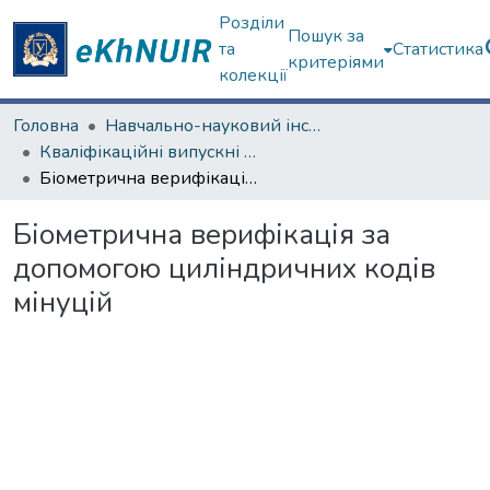
Розділи
Пошук за
та
Статистика
критеріями
колекції
Головна
Навчально-науковий інститут комп'ютерних наук та штучного інтелекту
Кваліфікаційні випускні роботи магістрів. Навчально-науковий інститут комп'ютерних наук та штучного інтелекту
Біометрична верифікація за допомогою циліндричних кодів мінуцій
Біометрична верифікація за
допомогою циліндричних кодів
мінуцій