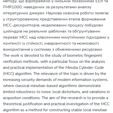
методу, що відображено у низьких показниках EER та
FMR1000, наведених за результатами аналізу
літературних джерел. Наукова новизна роботи полягає
у структурованому представленні етапів формування
MCC-дескрипторів, моделюванні процесу побудови
циліндрів на реальних шаблонах та обґрунтуванні
переваг MCC над класичними мінутійними підходами у
контексті їх стійкості, інваріантності та можливості
використання у системах з обмеженими ресурсами.
The work is devoted to the study of biometric fingerprint
verification methods, with a particular focus on the analysis
and practical implementation of the Minutia Cylinder-Code
(MCC) algorithm. The relevance of the topic is driven by the
increasing security demands of modern information systems,
where classical minutiae-based algorithms demonstrate
limited robustness to noise, local distortions, and variations in
acquisition conditions. The aim of the research is to provide a
theoretical justification and practical investigation of the MCC
algorithm as a method for constructing stable local minutiae