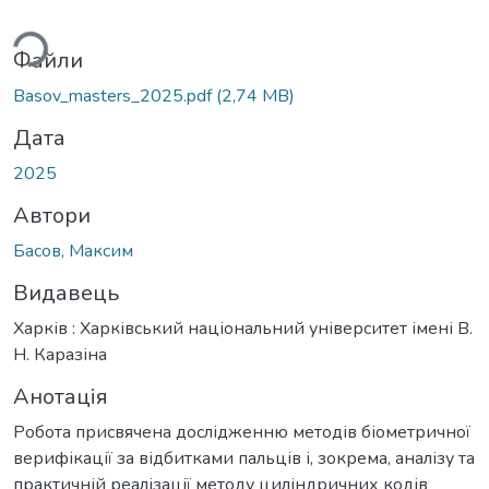
антажиться...
Файли
Basov_masters_2025.pdf
(2,74 MB)
Дата
2025
Автори
Басов, Максим
Видавець
Харків : Харківський національний університет імені В.
Н. Каразіна
Анотація
Робота присвячена дослідженню методів біометричної
верифікації за відбитками пальців і, зокрема, аналізу та
практичній реалізації методу циліндричних кодів