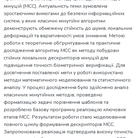
мінуцій (MCC). Актуальність теми зумовлена
зростаючими вимогами до безпеки інформаційних
систем, у яких класичні мінутійні алгоритми
демонструють обмежену стійкість до шумів, локальних
деформацій та варіативності умов знімання. Метою
роботи є теоретичне обґрунтування та практичне
дослідження алгоритму MCC як методу побудови
стійких локальних дескрипторів мінуцій для
підвищення точності біометричної верифікації. Для
досягнення поставленої мети у роботі використано
методи математичного моделювання та статистичного
аналізу. У процесі дослідження було здійснено аналіз
класичних мінутійних методів, проведено
формалізацію задачі порівняння шаблонів та
розроблено базову програмну реалізацію ключових
етапів MCC. Результатом роботи стало моделювання
повного циклу формування дескрипторів MCC.
Запропонована реалізація підтвердила високу точність