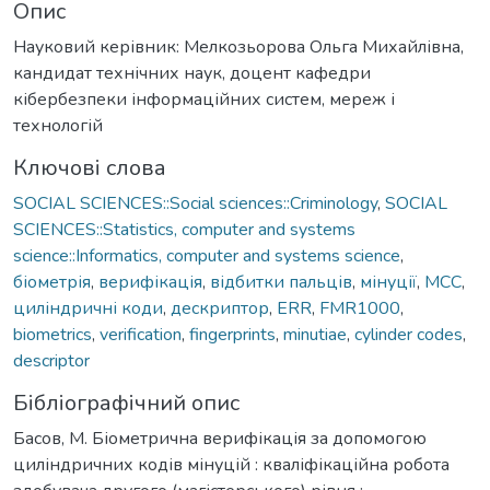
Опис
Науковий керівник: Мелкозьорова Ольга Михайлівна,
кандидат технічних наук, доцент кафедри
кібербезпеки інформаційних систем, мереж і
технологій
Ключові слова
SOCIAL SCIENCES::Social sciences::Criminology
,
SOCIAL
SCIENCES::Statistics, computer and systems
science::Informatics, computer and systems science
,
біометрія
,
верифікація
,
відбитки пальців
,
мінуції
,
MCC
,
циліндричні коди
,
дескриптор
,
ERR
,
FMR1000
,
biometrics
,
verification
,
fingerprints
,
minutiae
,
cylinder codes
,
descriptor
Бібліографічний опис
Басов, М. Біометрична верифікація за допомогою
циліндричних кодів мінуцій : кваліфікаційна робота