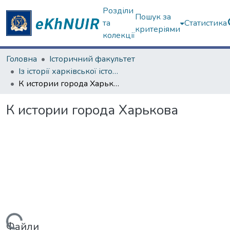
Розділи
Пошук за
та
Статистика
критеріями
колекції
Головна
Історичний факультет
Із історії харківської історичної школи
К истории города Харькова
К истории города Харькова
Файли