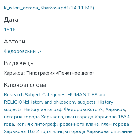
Вантажиться...
K_istorii_goroda_Kharkova.pdf
(14,11 MB)
Дата
1916
Автори
Федоровский, А.
Видавець
Харьков : Типография «Печатное дело»
Ключові слова
Research Subject Categories::HUMANITIES and
RELIGION::History and philosophy subjects::History
subjects::History
,
автограф Федоровского А.
,
Харьков
,
история города Харькова
,
план города Харькова 1834
года
,
копия с литографированного плана
,
план города
Харькова 1822 года
,
улицы города Харькова
,
описание