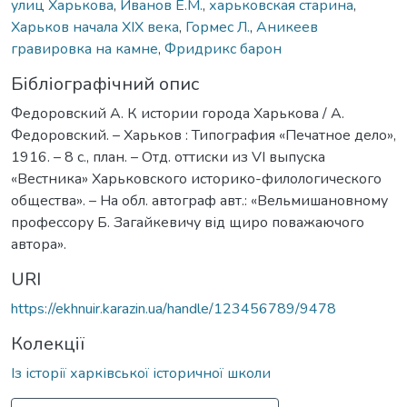
улиц Харькова
,
Иванов Е.М.
,
харьковская старина
,
Харьков начала XIX века
,
Гормес Л.
,
Аникеев
гравировка на камне
,
Фридрикс барон
Бібліографічний опис
Федоровский А. К истории города Харькова / А.
Федоровский. – Харьков : Типография «Печатное дело»,
1916. – 8 с., план. – Отд. оттиски из VI выпуска
«Вестника» Харьковского историко-филологического
общества». – На обл. автограф авт.: «Вельмишановному
профессору Б. Загайкевичу від щиро поважаючого
автора».
URI
https://ekhnuir.karazin.ua/handle/123456789/9478
Колекції
Із історії харківської історичної школи