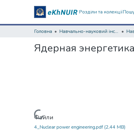
Розділи та колекції
Пошу
Головна
Навчально-науковий інститут "Фізико-технічний факультет"
Ядерная энергетика
Вантажиться...
Файли
4_Nuclear power engineering.pdf
(2,44 MB)