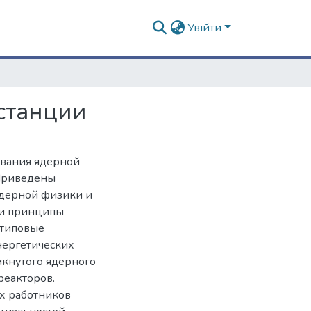
Увійти
останции
вания ядерной
 Приведены
ядерной физики и
 и принципы
 типовые
нергетических
мкнутого ядерного
реакторов.
ых работников