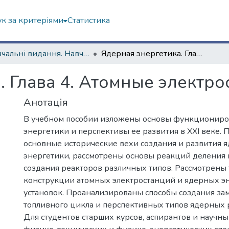
к за критеріями
Статистика
Навчальні видання. Навчально-науковий інститут "Фізико-технічний факультет"
Ядерная энергетика. Глава 4. Атомные электростанции
. Глава 4. Атомные электр
Анотація
В учебном пособии изложены основы функциониро
энергетики и перспективы ее развития в ХХI веке.
основные исторические вехи создания и развития 
энергетики, рассмотрены основы реакций деления
создания реакторов различных типов. Рассмотрены
конструкции атомных электростанций и ядерных э
установок. Проанализированы способы создания за
топливного цикла и перспективных типов ядерных 
Для студентов старших курсов, аспирантов и научн