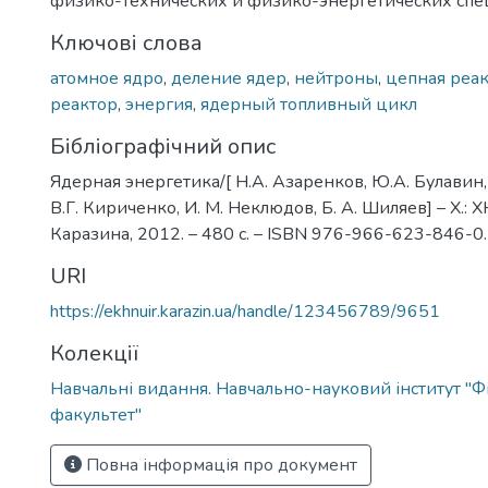
физико-технических и физико-энергетических спе
Ключові слова
атомное ядро
,
деление ядер
,
нейтроны
,
цепная реа
реактор
,
энергия
,
ядерный топливный цикл
Бібліографічний опис
Ядерная энергетика/[ Н.А. Азаренков, Ю.А. Булавин,
В.Г. Кириченко, И. М. Неклюдов, Б. А. Шиляев] – Х.: 
Каразина, 2012. – 480 с. – ISBN 976-966-623-846-0.
URI
https://ekhnuir.karazin.ua/handle/123456789/9651
Колекції
Навчальні видання. Навчально-науковий інститут "Ф
факультет"
Повна інформація про документ