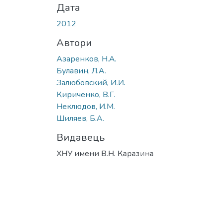
Дата
2012
Автори
Азаренков, Н.А.
Булавин, Л.А.
Залюбовский, И.И.
Кириченко, В.Г.
Неклюдов, И.М.
Шиляев, Б.А.
Видавець
ХНУ имени В.Н. Каразина