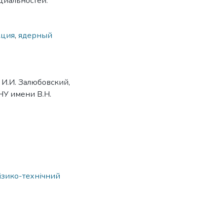
циальностей.
кция
,
ядерный
 И.И. Залюбовский,
ХНУ имени В.Н.
ізико-технічний