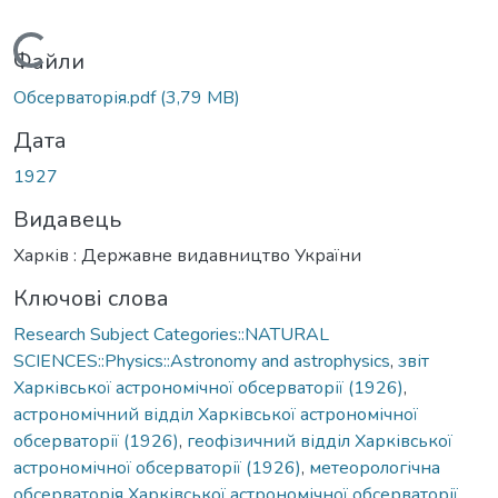
Вантажиться...
Файли
Обсерваторія.pdf
(3,79 MB)
Дата
1927
Видавець
Харків : Державне видавництво України
Ключові слова
Research Subject Categories::NATURAL
SCIENCES::Physics::Astronomy and astrophysics
,
звіт
Харківської астрономічної обсерваторії (1926)
,
астрономічний відділ Харківської астрономічної
обсерваторії (1926)
,
геофізичний відділ Харківської
астрономічної обсерваторії (1926)
,
метеорологічна
обсерваторія Харківської астрономічної обсерваторії