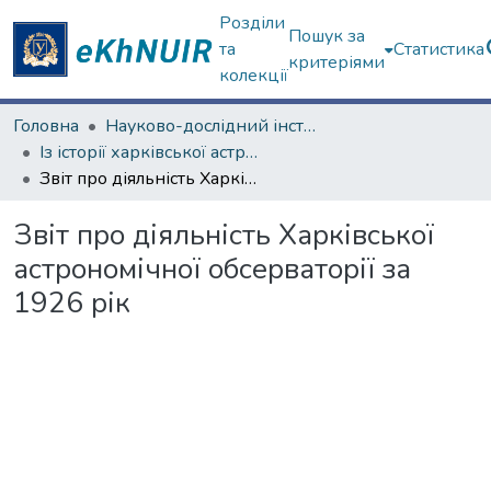
Розділи
Пошук за
та
Статистика
критеріями
колекції
Головна
Науково-дослідний інститут астрономії
Із історії харківської астрономічної школи
Звіт про діяльність Харківської астрономічної обсерваторії за 1926 рік
Звіт про діяльність Харківської
астрономічної обсерваторії за
1926 рік