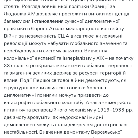
століть. Розгляд зовнішньої політики Франції за
Людовіка XIV дозволяє простежити витоки концепції
балансу сил і становлення сучасної дипломатичної
практики в Європі. Аналіз міжнародного контексту
Війни за незалежність США висвітлює, як локальні
революції можуть набувати глобального значення та
перебудовувати систему альянсів. Вивчення
колоніальної експансії та імперіалізму у XIX – на початку
XX століття розкриває механізми глобальної нерівності
та змагання великих держав за ресурси, території й
вплив. Події Першої світової війни демонструють, як
структурні кризи альянсів, гонка озброєнь і
дипломатичні помилки можуть призвести до
катастрофи глобального масштабу. Аналіз «німецького
питання» та репараційного механізму у 1919–1933 рр.
дає змогу зрозуміти, як недосконалі мирні
домовленості можуть стати джерелом довготривалої
нестабільності. Вивчення демонтажу Версальської