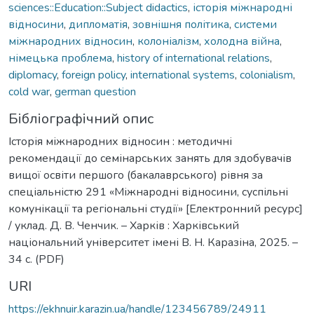
sciences::Education::Subject didactics
,
історія міжнародні
відносини
,
дипломатія
,
зовнішня політика
,
системи
міжнародних відносин
,
колоніалізм
,
холодна війна
,
німецька проблема
,
history of international relations
,
diplomacy
,
foreign policy
,
international systems
,
colonialism
,
cold war
,
german question
Бібліографічний опис
Історія міжнародних відносин : методичні
рекомендації до семінарських занять для здобувачів
вищої освіти першого (бакалаврського) рівня за
спеціальністю 291 «Міжнародні відносини, суспільні
комунікації та регіональні студії» [Електронний ресурс]
/ уклад. Д. В. Ченчик. – Харків : Харківський
національний університет імені В. Н. Каразіна, 2025. –
34 с. (PDF)
URI
https://ekhnuir.karazin.ua/handle/123456789/24911