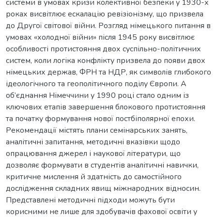
системи в умовах кризи колективної безпеки у 1930-х
роках висвітлює ескалацію ревізіонізму, що призвела
до Другої світової війни. Розгляд німецького питання в
умовах «холодної війни» після 1945 року висвітлює
особливості протистояння двох суспільно-політичних
систем, коли логіка конфлікту призвела до появи двох
німецьких держав, ФРН та НДР, як символів глибокого
ідеологічного та геополітичного поділу Європи. А
об’єднання Німеччини у 1990 році стало одним із
ключових етапів завершення блокового протистояння
та початку формування нової постбіполярної епохи.
Рекомендації містять плани семінарських занять,
аналітичні запитання, методичні вказівки щодо
опрацювання джерел і наукової літератури, що
дозволяє формувати в студентів аналітичні навички,
критичне мислення й здатність до самостійного
дослідження складних явищ міжнародних відносин.
Представлені методичні підходи можуть бути
корисними не лише для здобувачів фахової освіти у