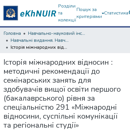
Розділи
Пошук за
та
Статистика
критеріями
колекції
Головна
Навчально-науковий інститут "Каразінський інститут міжнародних відносин та туристичного бізнесу"
Навчальні видання. Навчально-науковий інститут "Каразінський інститут міжнародних відносин та туристичного бізнесу"
Історія міжнародних відносин : методичні рекомендації до семінарських занять для здобувачів вищої освіти першого (бакалаврського) рівня за спеціальністю 291 «Міжнародні відносини, суспільні комунікації та регіональні студії» [Електронний ресурс]
Історія міжнародних відносин :
методичні рекомендації до
семінарських занять для
здобувачів вищої освіти першого
(бакалаврського) рівня за
спеціальністю 291 «Міжнародні
відносини, суспільні комунікації
та регіональні студії»