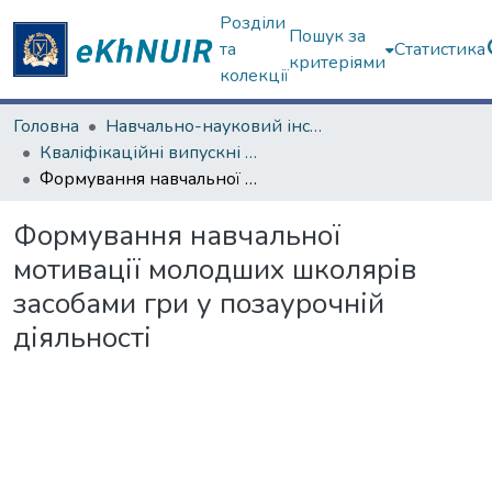
Розділи
Пошук за
та
Статистика
критеріями
колекції
Головна
Навчально-науковий інститут «Українська інженерно-педагогічна академія»
Кваліфікаційні випускні роботи бакалаврів. Навчально-науковий інститут «Українська інженерно-педагогічна академія»
Формування навчальної мотивації молодших школярів засобами гри у позаурочній діяльності
Формування навчальної
мотивації молодших школярів
засобами гри у позаурочній
діяльності