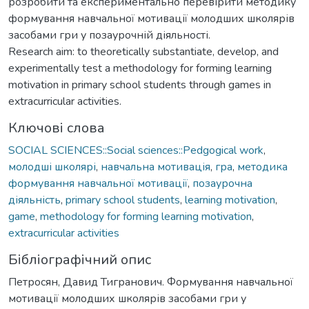
розробити та експериментально перевірити методику
формування навчальної мотивації молодших школярів
засобами гри у позаурочній діяльності.
Research aim: to theoretically substantiate, develop, and
experimentally test a methodology for forming learning
motivation in primary school students through games in
extracurricular activities.
Ключові слова
SOCIAL SCIENCES::Social sciences::Pedgogical work
,
молодші школярі
,
навчальна мотивація
,
гра
,
методика
формування навчальної мотивації
,
позаурочна
діяльність
,
primary school students
,
learning motivation
,
game
,
methodology for forming learning motivation
,
extracurricular activities
Бібліографічний опис
Петросян, Давид Тигранович. Формування навчальної
мотивації молодших школярів засобами гри у