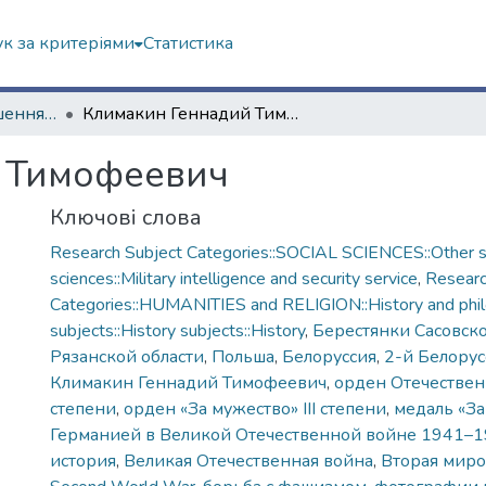
к за критеріями
Статистика
До 75-річчя завершення Другої світової війни
Климакин Геннадий Тимофеевич
 Тимофеевич
Ключові слова
Research Subject Categories::SOCIAL SCIENCES::Other s
sciences::Military intelligence and security service
,
Researc
Categories::HUMANITIES and RELIGION::History and phi
subjects::History subjects::History
,
Берестянки Сасовск
Рязанской области
,
Польша
,
Белоруссия
,
2-й Белору
Климакин Геннадий Тимофеевич
,
орден Отечествен
степени
,
орден «За мужество» III степени
,
медаль «За
Германией в Великой Отечественной войне 1941–19
история
,
Великая Отечественная война
,
Вторая миро