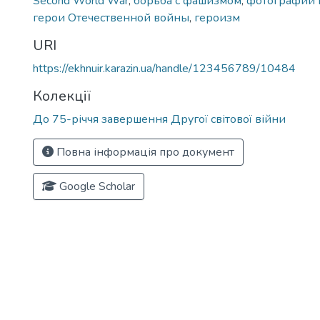
Second World War
,
борьба с фашизмом
,
фотографии 
герои Отечественной войны
,
героизм
URI
https://ekhnuir.karazin.ua/handle/123456789/10484
Колекції
До 75-річчя завершення Другої світової війни
Повна інформація про документ
Google Scholar