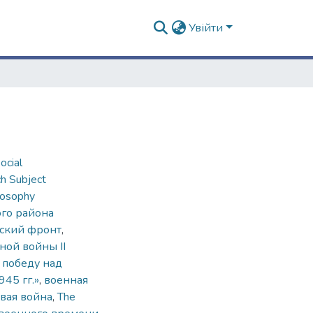
Увійти
ocial
h Subject
losophy
ого района
сский фронт
,
ной войны ІІ
 победу над
45 гг.»
,
военная
вая война
,
The