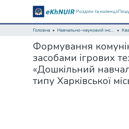
Розділи та колекції
Пошу
Головна
Навчально-науковий інститут «Українська інженерно-педагогічна академія»
Формування комунік
засобами ігрових т
«Дошкільний навчал
типу Харківської міс