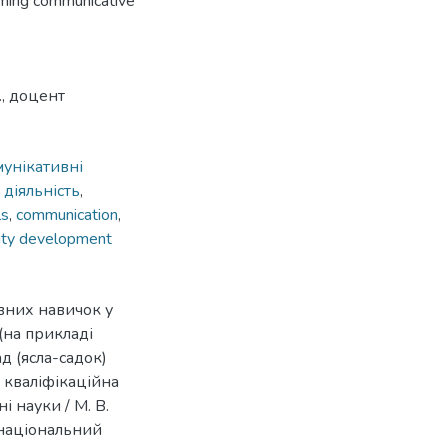
orming communicative
., доцент
унікативні
 діяльність
,
ls
,
communication
,
ity development
вних навичок у
(на прикладі
 (ясла-садок)
: кваліфікаційна
і науки / М. В.
й національний