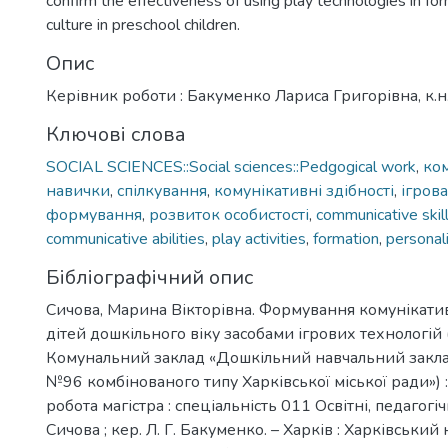
confirm the effectiveness of using play technologies in f
culture in preschool children.
Опис
Керівник роботи : Бакуменко Лариса Григорівна, к.н
Ключові слова
SOCIAL SCIENCES::Social sciences::Pedgogical work
,
ком
навички
,
спілкування
,
комунікативні здібності
,
ігрова
формування
,
розвиток особистості
,
communicative skil
communicative abilities
,
play activities
,
formation
,
personal
Бібліографічний опис
Сичова, Марина Вікторівна. Формування комунікати
дітей дошкільного віку засобами ігрових технологій 
Комунальний заклад «Дошкільний навчальний заклад
№96 комбінованого типу Харківської міської ради») 
робота магістра : спеціальність 011 Освітні, педагогічн
Сичова ; кер. Л. Г. Бакуменко. – Харків : Харківськи