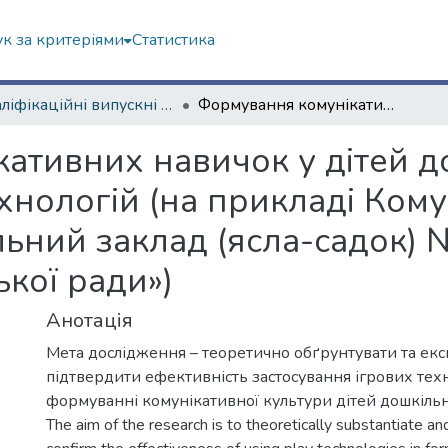
к за критеріями
Статистика
Кваліфікаційні випускні роботи магістрів. Навчально-науковий інститут «Українська інженерно-педагогічна академія»
Формування комунікативних навичок у дітей дошкільного віку засобами ігрових технологій (на прикладі Комунальний заклад «Дошкільний навчальний заклад (ясла-садок) №96 комбінованого типу Харківської міської ради»)
ативних навичок у дітей д
ехнологій (на прикладі Ком
ьний заклад (ясла-садок) 
ької ради»)
Анотація
Мета дослідження – теоретично обґрунтувати та ек
підтвердити ефективність застосування ігрових техн
формуванні комунікативної культури дітей дошкільн
The aim of the research is to theoretically substantiate a