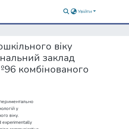
Увійти
ошкільного віку
унальний заклад
№96 комбінованого
спериментально
ологій у
ого віку.
nd experimentally