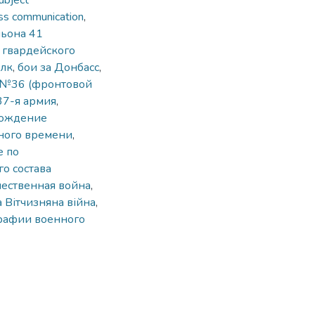
ubject
ss communication
,
льона 41
о гвардейского
олк
,
бои за Донбасс
,
№36 (фронтовой
37-я армия
,
бождение
ного времени
,
е по
о состава
чественная война
,
 Вітчизняна війна
,
рафии военного