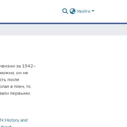
Увійти
ивизии за 1942–
можно, он не
сть после
пал в плен, то
вали первыми.
::History and