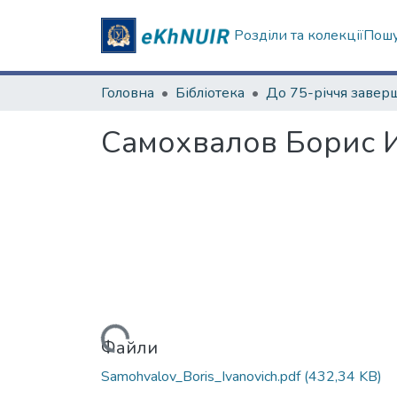
Розділи та колекції
Пошу
Головна
Бібліотека
Самохвалов Борис 
Вантажиться...
Файли
Samohvalov_Boris_Ivanovich.pdf
(432,34 KB)