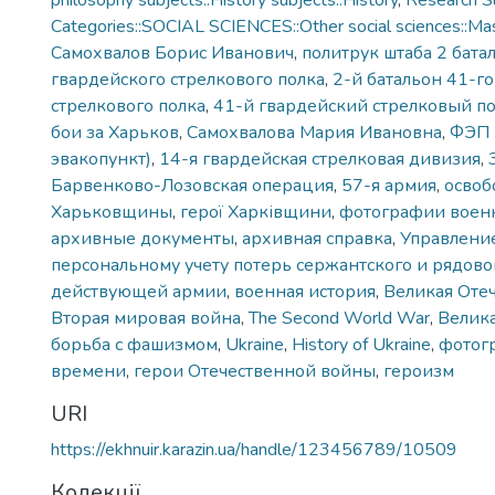
philosophy subjects::History subjects::History
,
Research S
Categories::SOCIAL SCIENCES::Other social sciences::Ma
Самохвалов Борис Иванович
,
политрук штаба 2 бата
гвардейского стрелкового полка
,
2-й батальон 41-г
стрелкового полка
,
41-й гвардейский стрелковый п
бои за Харьков
,
Самохвалова Мария Ивановна
,
ФЭП 
эвакопункт)
,
14-я гвардейская стрелковая дивизия
,
Барвенково-Лозовская операция
,
57-я армия
,
осво
Харьковщины
,
герої Харківщини
,
фотографии воен
архивные документы
,
архивная справка
,
Управлени
персональному учету потерь сержантского и рядовог
действующей армии
,
военная история
,
Великая Оте
Вторая мировая война
,
The Second World War
,
Велика
борьба с фашизмом
,
Ukraine
,
History of Ukraine
,
фотог
времени
,
герои Отечественной войны
,
героизм
URI
https://ekhnuir.karazin.ua/handle/123456789/10509
Колекції