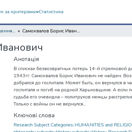
к за критеріями
Статистика
До 75-річчя завершення Другої світової війни
Самохвалов Борис Иванович
Иванович
Анотація
В списках безвозвратных потерь 14-й стрелковой д
1943гг. Самохвалов Борис Иванович не найден. Воз
добрался до госпиталя. Может быть, он вернулся в ча
госпиталя и погиб на родной Харьковщине. А если по
судьба его очевидна – политруков немцы расстрели
Только с войны он не вернулся…
Ключові слова
Research Subject Categories::HUMANITIES and RELIGION