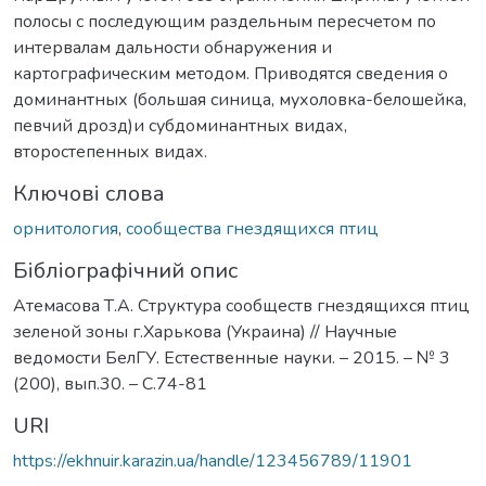
полосы с последующим раздельным пересчетом по
интервалам дальности обнаружения и
картографическим методом. Приводятся сведения о
доминантных (большая синица, мухоловка-белошейка,
певчий дрозд)и субдоминантных видах,
второстепенных видах.
Ключові слова
орнитология
,
сообщества гнездящихся птиц
Бібліографічний опис
Атемасова Т.А. Структура сообществ гнездящихся птиц
зеленой зоны г.Харькова (Украина) // Научные
ведомости БелГУ. Естественные науки. – 2015. – № 3
(200), вып.30. – С.74-81
URI
https://ekhnuir.karazin.ua/handle/123456789/11901