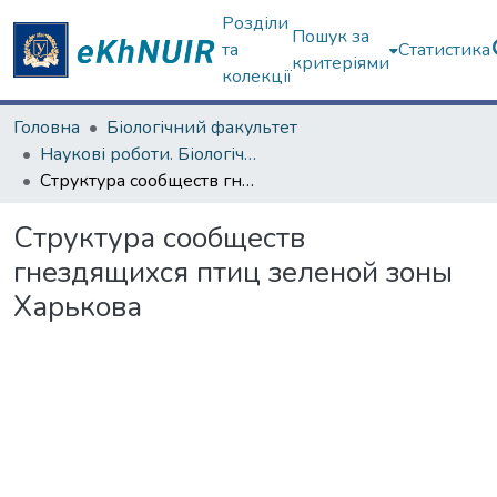
Розділи
Пошук за
та
Статистика
критеріями
колекції
Головна
Біологічний факультет
Наукові роботи. Біологічний факультет
Структура сообществ гнездящихся птиц зеленой зоны Харькова
Структура сообществ
гнездящихся птиц зеленой зоны
Харькова