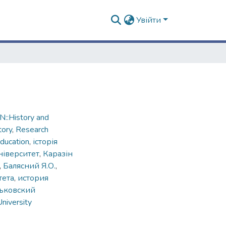
Увійти
::History and
tory
,
Research
ducation
,
історія
ніверситет
,
Каразін
,
Балясний Я.О.
,
тета
,
история
ьковский
University