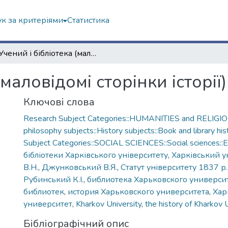
к за критеріями
Статистика
Учений і бібліотека (маловідомі сторінки історії)
маловідомі сторінки історії)
Ключові слова
Research Subject Categories::HUMANITIES and RELIGION
philosophy subjects::History subjects::Book and library his
Subject Categories::SOCIAL SCIENCES::Social sciences::E
бібліотеки Харківського університету
,
Харківський у
В.Н.
,
Джунковський В.Я.
,
Статут університету 1837 р.
Рубинський К.І.
,
библиотека Харьковского универси
библиотек
,
история Харьковского университета
,
Хар
университет
,
Kharkov University
,
the history of Kharkov 
Бібліографічний опис