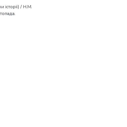
 історії) / Н.М.
топада.